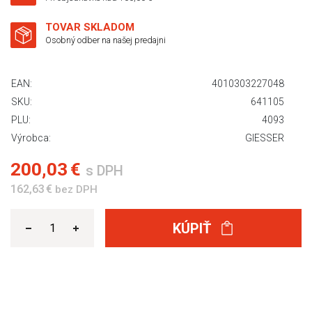
TOVAR SKLADOM
Osobný odber na našej predajni
EAN:
4010303227048
SKU:
641105
PLU:
4093
Výrobca:
GIESSER
200,03 €
s DPH
162,63 €
bez DPH
KÚPIŤ