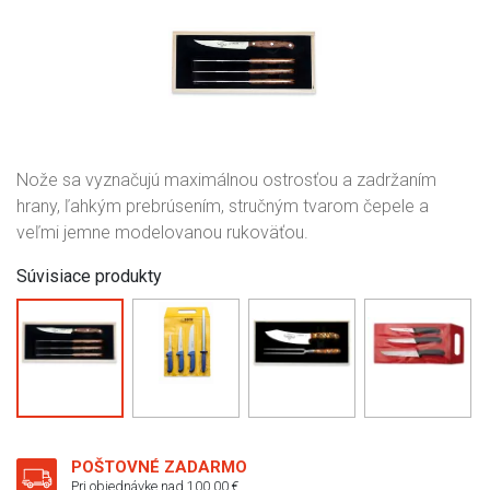
Nože sa vyznačujú maximálnou ostrosťou a zadržaním
hrany, ľahkým prebrúsením, stručným tvarom čepele a
veľmi jemne modelovanou rukoväťou.
Súvisiace produkty
POŠTOVNÉ ZADARMO
Pri objednávke nad 100,00 €