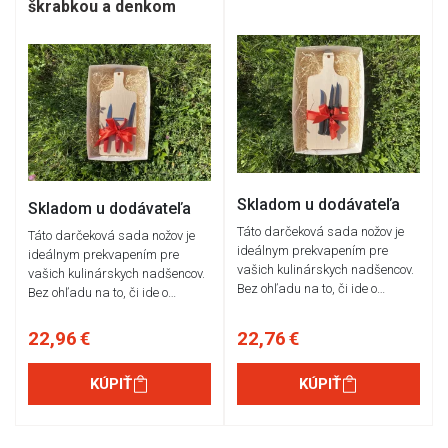
škrabkou a denkom
Skladom u dodávateľa
Skladom u dodávateľa
Táto darčeková sada nožov je
Táto darčeková sada nožov je
ideálnym prekvapením pre
ideálnym prekvapením pre
vašich kulinárskych nadšencov.
vašich kulinárskych nadšencov.
Bez ohľadu na to, či ide o…
Bez ohľadu na to, či ide o…
22,96 €
22,76 €
KÚPIŤ
KÚPIŤ