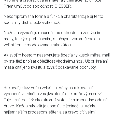
Vybrané a prepracované materiály charakterizujú nože
PremiumCut od spoločnosti GIESSER.
Nekompromisná forma a funkcia charakterizuje aj tento
špeciálny druh steakového noža.
Nože sa vyznačujú maximálnou ostrosťou a zadržaním
hrany, ľahkým prebrúsením, stručným tvarom čepele a
veľmi jemne modelovanou rukoväťou.
Ak svojim hosťom naservírujete špeciálny kúsok mäsa, mali
by ste tiež pripísať dôležitosť vhodnému noži. Už pri krájaní
mäsa cítiť jeho kvalitu a zvýšiť očakávanie pochúťky.
Rukoväť je tiež veľmi zvláštna. Váhy na rukoväti sú
vyrobené z jedného z najkvalitnejších koreňových drevín.
Tuje - známa tiež ako strom života - je mimoriadne odolné
drevo. Každá rukoväť je absolútne jedinečná. Vďaka
najjemnejším procesom leštenia sa drevo cíti veľmi