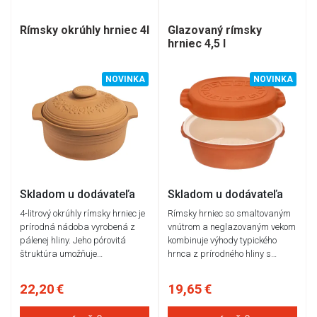
Rímsky okrúhly hrniec 4l
Glazovaný rímsky
hrniec 4,5 l
NOVINKA
NOVINKA
Skladom u dodávateľa
Skladom u dodávateľa
4-litrový okrúhly rímsky hrniec je
Rímsky hrniec so smaltovaným
prírodná nádoba vyrobená z
vnútrom a neglazovaným vekom
pálenej hliny. Jeho pórovitá
kombinuje výhody typického
štruktúra umožňuje…
hrnca z prírodného hliny s…
22,20 €
19,65 €