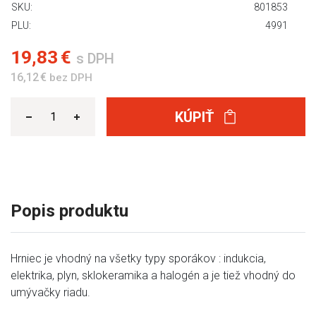
SKU:
801853
PLU:
4991
19,83 €
s DPH
16,12 €
bez DPH
KÚPIŤ
Popis produktu
Hrniec je vhodný na všetky typy sporákov : indukcia,
elektrika, plyn, sklokeramika a halogén a je tiež vhodný do
umývačky riadu.