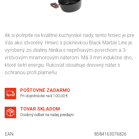
Ak si potrpíte na kvalitné kuchynské riady, tento hrniec je pre
Vás ako stvorený. Hrniec s pokrievkou Black Marble Line je
vyrobený zo zliatiny hliníka s nepriľnavým povrchom a 3-
vrstvovým mramorovým náterom. Má 3 mm indukčné dno,
ktoré šetrí energiu. Rukoväť obsahuje drevený náter s
ochranou proti plameňu.
POŠTOVNÉ ZADARMO
Pri objednávke nad 100,00 €
TOVAR SKLADOM
Osobný odber na našej predajni
EAN:
8584163076826