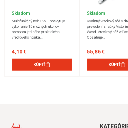
Skladom
Skladom
Multifunkčný nôž 15 v 1 poskytuje
Kvalitný vreckový nôž v d
vykonanie 15 možných úkonov
prevedení značky Victorin
pomocou jediného praktického
Wood. Vreckový nôž veľko
vreckového nožíka.…
Obsahuje…
4,10 €
55,86 €
KÚPIŤ
KÚPIŤ
KATEGÓRI