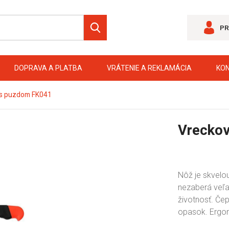
PR
DOPRAVA A PLATBA
VRÁTENIE A REKLAMÁCIA
KO
 s puzdom FK041
Vreckov
Nôž je skvelo
nezaberá veľa.
životnosť. Če
opasok. Ergon