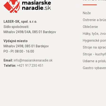
Nože
Ostrenie a brú
LASER-SK, spol. s.r.o.
Oblečenie
Sídlo spoločnosti:
Mihaľov 2498/34A, 085 01 Bardejov
Háky, tyče, zvon
Hygienické po
Výdajné miesto
Mihaľov 2498, 085 01 Bardejov
Stroje na spr
PO - PI: 08:00 - 16:00
Stroje - kuchy
Email:
info@masiarskenaradie.sk
Udiarne a prís
Telefón:
+421 917 230 451
Gastro vybave