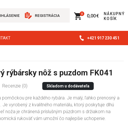
NÁKUPNÝ
0
0,00 €
IHLÁSENIE
REGISTRÁCIA
KOŠÍK
+421 917 230 451
NTAKT
ý rýbársky nôž s puzdom FK041
Recenzie (0)
Skladom u dodávateľa
u pomôckou pre každého rybára. Je malý, ľahko prenosný a
 Je vyrobený z kvalitného materiálu, ktorý poskytuje dlhú
peľ noža je chránená príslušným púzdrom s držiakom na
omická rukoväť vám umožní čo najlepšie uchopenie.