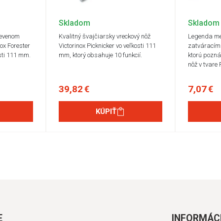
Skladom
Skladom
revenom
Kvalitný švajčiarsky vreckový nôž
Legenda me
ox Forester
Victorinox Picknicker vo veľkosti 111
zatváracími
sti 111 mm.
mm, ktorý obsahuje 10 funkcií.
ktorú pozná
nôž v tvare
39,82 €
7,07 €
KÚPIŤ
E
INFORMÁC