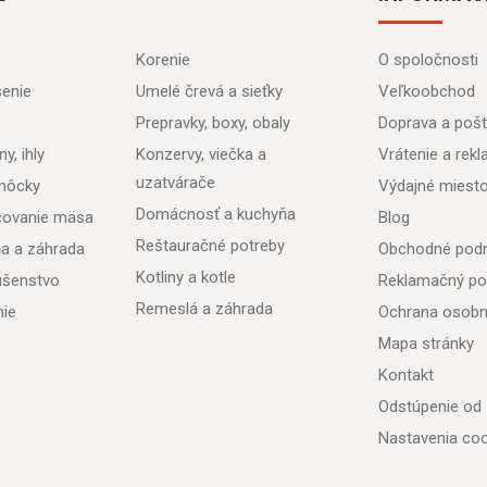
Korenie
O spoločnosti
senie
Umelé črevá a sieťky
Veľkoobchod
Prepravky, boxy, obaly
Doprava a poš
y, ihly
Konzervy, viečka a
Vrátenie a rek
uzatvárače
môcky
Výdajné miest
Domácnosť a kuchyňa
acovanie mäsa
Blog
Reštauračné potreby
ňa a záhrada
Obchodné pod
Kotliny a kotle
lušenstvo
Reklamačný po
Remeslá a záhrada
nie
Ochrana osobn
Mapa stránky
Kontakt
Odstúpenie od
Nastavenia coo