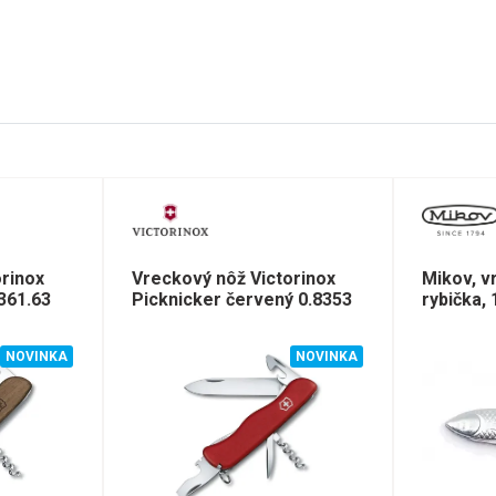
rinox
Vreckový nôž Victorinox
Mikov, v
361.63
Picknicker červený 0.8353
rybička,
NOVINKA
NOVINKA