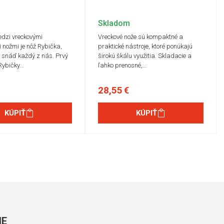
Skladom
dzi vreckovými
Vreckové nože sú kompaktné a
 nožmi je nôž Rybička,
praktické nástroje, ktoré ponúkajú
 snáď každý z nás. Prvý
širokú škálu využitia. Skladacie a
 Rybičky…
ľahko prenosné,…
28,55 €
KÚPIŤ
KÚPIŤ
IE