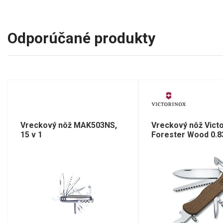
Odporúčané produkty
Vreckový nôž MAK503NS,
Vreckový nôž Victo
15 v 1
Forester Wood 0.8