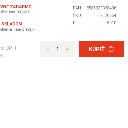
VNÉ ZADARMO
EAN:
8585023328406
dnávke nad 100,00 €
SKU:
2170554
PLU:
5010
 SKLADOM
dber na našej predajni
€
s DPH
KÚPIŤ
H