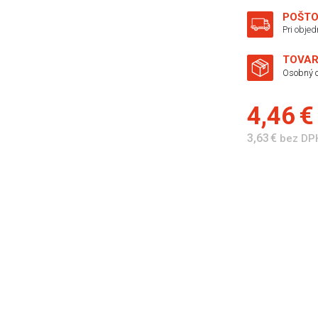
POŠTO
Pri obje
TOVAR
Osobný o
4,46 
3,63 €
bez DP