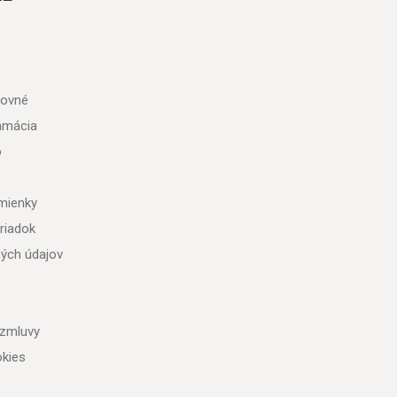
tovné
lamácia
o
mienky
riadok
ých údajov
 zmluvy
kies