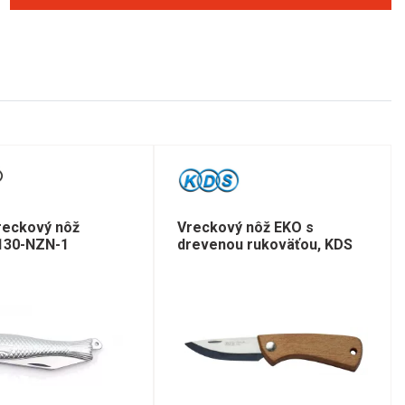
reckový nôž
Vreckový nôž EKO s
 130-NZN-1
drevenou rukoväťou, KDS