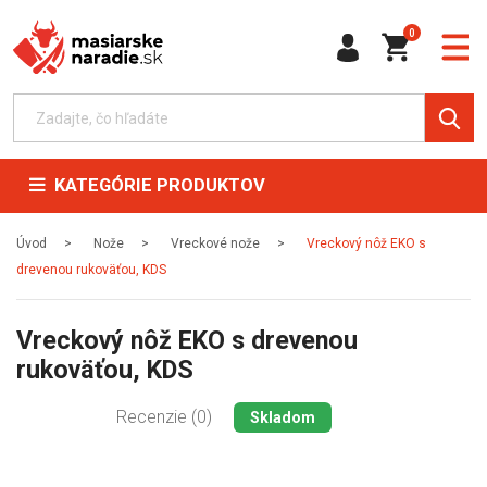
0
KATEGÓRIE PRODUKTOV
Úvod
Nože
Vreckové nože
Vreckový nôž EKO s
drevenou rukoväťou, KDS
Vreckový nôž EKO s drevenou
rukoväťou, KDS
Recenzie (0)
Skladom