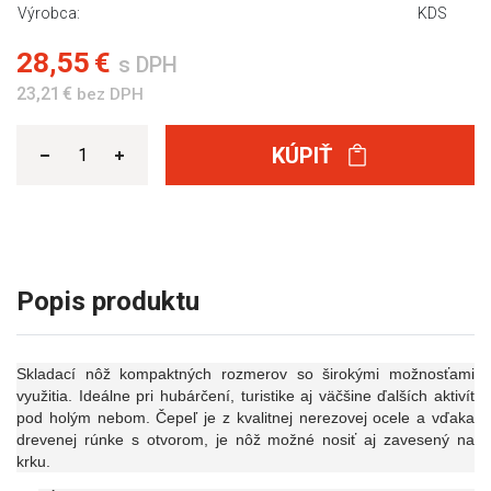
Výrobca:
KDS
28,55 €
s DPH
23,21 €
bez DPH
KÚPIŤ
Popis produktu
Skladací nôž kompaktných rozmerov so širokými možnosťami
využitia. Ideálne pri hubárčení, turistike aj väčšine ďalších aktivít
pod holým nebom. Čepeľ je z kvalitnej nerezovej ocele a vďaka
drevenej rúnke s otvorom, je nôž možné nosiť aj zavesený na
krku.