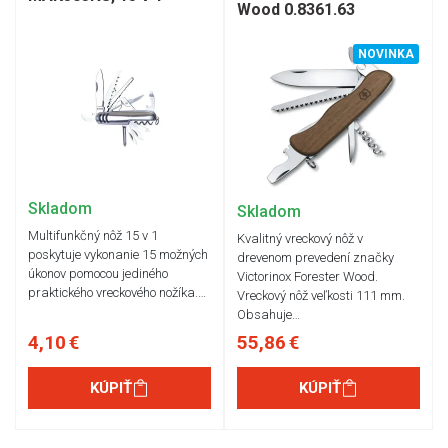
Wood 0.8361.63
NOVINKA
Skladom
Skladom
Multifunkčný nôž 15 v 1
Kvalitný vreckový nôž v
poskytuje vykonanie 15 možných
drevenom prevedení značky
úkonov pomocou jediného
Victorinox Forester Wood.
praktického vreckového nožíka.…
Vreckový nôž veľkosti 111 mm.
Obsahuje…
4,10 €
55,86 €
KÚPIŤ
KÚPIŤ