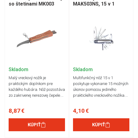
so štetinami MK003
MAK503NS, 15 v 1
Skladom
Skladom
Malý vreckový nožík je
Multifunkčný nôž 15 v 1
praktickým doplnkom pre
poskytuje vykonanie 15 možných
každého hubára. Nôž pozostáva
úkonov pomocou jediného
zo zakrivenej nerezovej čepele.…
praktického vreckového nožíka.…
8,87 €
4,10 €
KÚPIŤ
KÚPIŤ