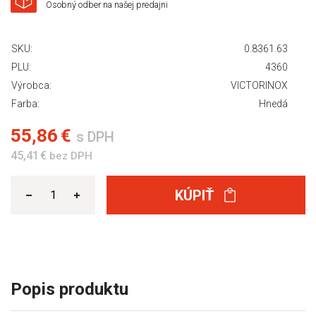
Osobný odber na našej predajni
SKU:
0.8361.63
PLU:
4360
Výrobca:
VICTORINOX
Farba:
Hnedá
55,86 €
s DPH
45,41 €
bez DPH
KÚPIŤ
Popis produktu