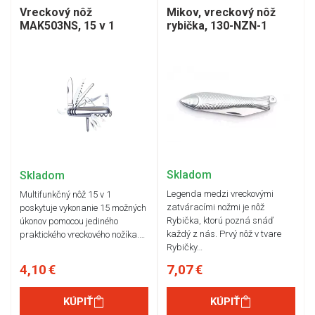
Mikov, vreckový nôž
Vreckový nôž
rybička, 130-NZN-1
MAK503NS, 15 v 1
Skladom
Skladom
Legenda medzi vreckovými
Multifunkčný nôž 15 v 1
zatváracími nožmi je nôž
poskytuje vykonanie 15 možných
Rybička, ktorú pozná snáď
úkonov pomocou jediného
každý z nás. Prvý nôž v tvare
praktického vreckového nožíka.…
Rybičky…
4,10 €
7,07 €
KÚPIŤ
KÚPIŤ