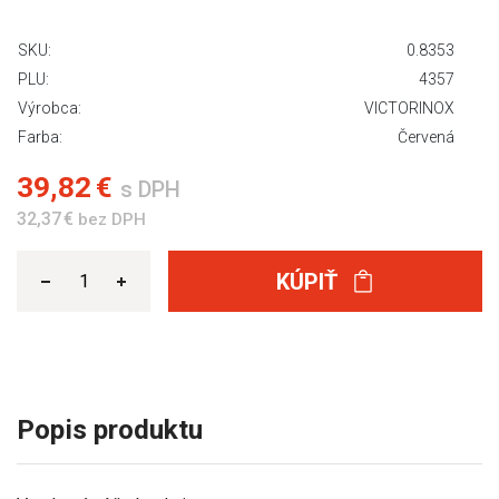
SKU:
0.8353
PLU:
4357
Výrobca:
VICTORINOX
Farba:
Červená
39,82 €
s DPH
32,37 €
bez DPH
KÚPIŤ
Popis produktu