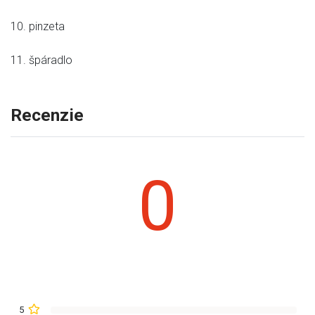
10. pinzeta
11. špáradlo
Recenzie
0
5