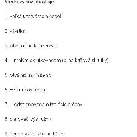
Vreckový nôž obsahuje:
1. veľká uzatváracia čepeľ
2. vývrtka
3. otvárač na konzervy s
4. – malým skrutkovačom (aj na krížové skrutky)
5. otvárač na fľaše so
6. – skrutkovačom
7. – odstraňovačom izolácie drôtov
8. dierovač, výstružník
9. nerezový krúžok na kľúče