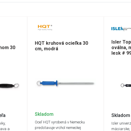
Isler To
HQT kruhová ocieľka 30
hom 30
oválna, 
cm, modrá
lesk # 9
Skladom
eľa
Skladom 
Oceľ HQT vyrobená v Nemecku
iky,
Isler univer
predstavuje vrchol nemeckej
rava a
mäsiarske,