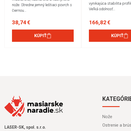
vynikajúca stabilita profi
nože. Stredne jemný leštiaci povrch s
Veľká odolnosť…
čiernou…
38,74 €
166,82 €
KÚPIŤ
KÚPIŤ
KATEGÓRI
Nože
Ostrenie a brú
LASER-SK, spol. s.r.o.