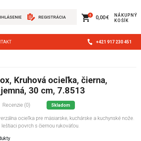
NÁKUPNÝ
0
0,00 €
IHLÁSENIE
REGISTRÁCIA
KOŠÍK
+421 917 230 451
NTAKT
ox, Kruhová ocieľka, čierna,
 jemná, 30 cm, 7.8513
Recenzie (0)
Skladom
iverzálna ocieľka pre mäsiarske, kuchárske a kuchynské nože.
leštiaci povrch s čiernou rukoväťou.
dukty