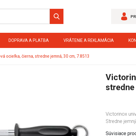
PR
DOPRAVA A PLATBA
VRÁTENIE A REKLAMÁCIA
KO
ová ocieľka, čierna, stredne jemná, 30 cm, 7.8513
Victorin
stredne
Victorinox un
Stredne jemný 
Súvisiace pro