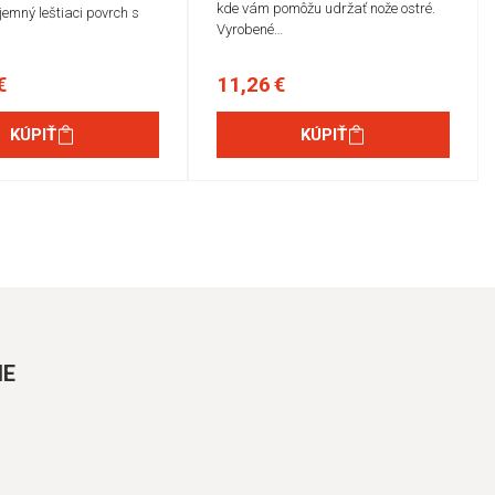
kde vám pomôžu udržať nože ostré.
jemný leštiaci povrch s
Vyrobené…
€
11,26 €
KÚPIŤ
KÚPIŤ
IE