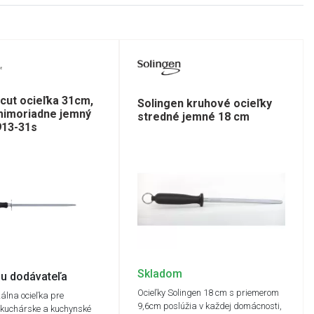
pcut ocieľka 31cm,
Solingen kruhové ocieľky
mimoriadne jemný
stredné jemné 18 cm
913-31s
Skladom
u dodávateľa
Ocieľky Solingen 18 cm s priemerom
zálna ocieľka pre
9,6cm poslúžia v každej domácnosti,
 kuchárske a kuchynské