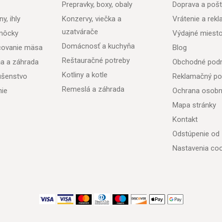
Prepravky, boxy, obaly
Doprava a poš
y, ihly
Konzervy, viečka a
Vrátenie a rek
uzatvárače
môcky
Výdajné miest
Domácnosť a kuchyňa
acovanie mäsa
Blog
Reštauračné potreby
ňa a záhrada
Obchodné pod
Kotliny a kotle
lušenstvo
Reklamačný po
Remeslá a záhrada
nie
Ochrana osobn
Mapa stránky
Kontakt
Odstúpenie od
Nastavenia coo