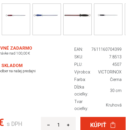
VNÉ ZADARMO
EAN:
7611160704399
dnávke nad 100,00 €
SKU:
7.8513
PLU:
4507
 SKLADOM
dber na našej predajni
Výrobca:
VICTORINOX
Farba:
Čierna
Dĺžka
30 cm
ocieľky:
Tvar
Kruhová
ocieľky:
 €
s DPH
KÚPIŤ