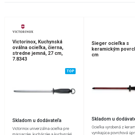
Victorinox, Kuchynská
Sieger ocieľka s
oválna ocieľka, čierna,
keramickým povrc
stredne jemná, 27 cm,
cm
7.8343
TOP
Skladom u dodávat
Skladom u dodávateľa
Ocieľka vyrobená z keram
Victorinox univerzálna ocieľka pre
vynikajúca povrchová úp
mäsiarske, kuchárske a kuchynské