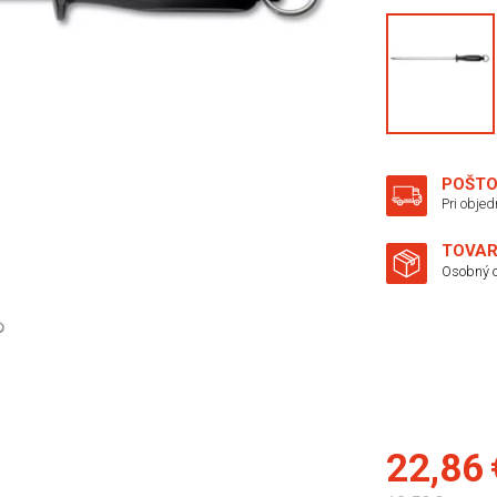
POŠTO
Pri obje
TOVAR
Osobný o
22,86