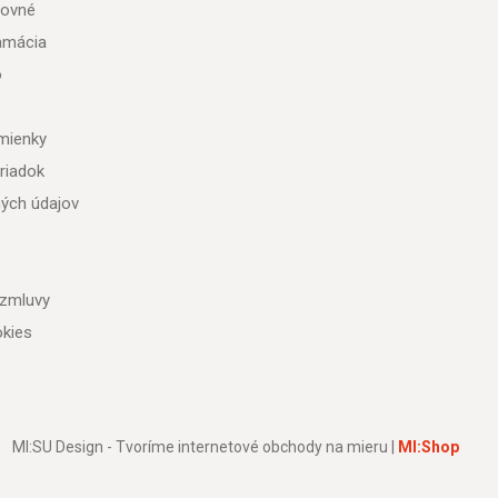
tovné
lamácia
o
mienky
riadok
ých údajov
 zmluvy
kies
MI:SU Design - Tvoríme internetové obchody na mieru |
MI:Shop