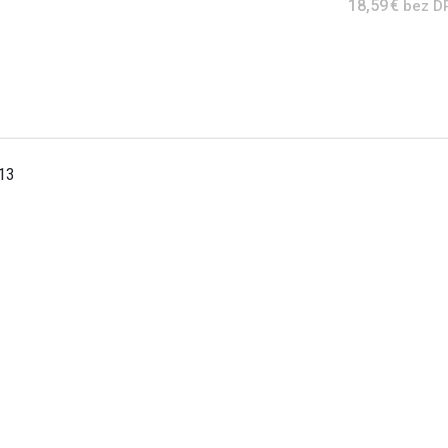
18,59 €
bez D
513