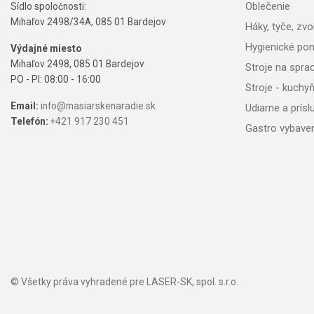
Oblečenie
Sídlo spoločnosti:
Mihaľov 2498/34A, 085 01 Bardejov
Háky, tyče, zvon
Hygienické po
Výdajné miesto
Mihaľov 2498, 085 01 Bardejov
Stroje na spr
PO - PI: 08:00 - 16:00
Stroje - kuchy
Email:
info@masiarskenaradie.sk
Udiarne a prís
Telefón:
+421 917 230 451
Gastro vybave
© Všetky práva vyhradené pre LASER-SK, spol. s.r.o.