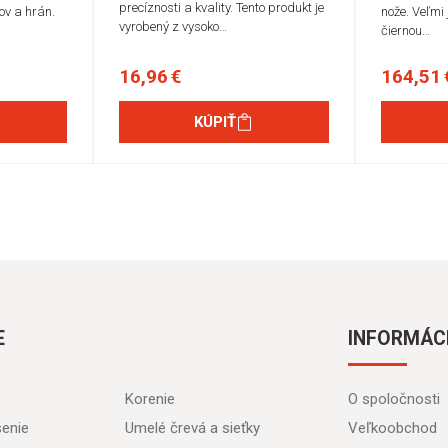
precíznosti a kvality. Tento produkt je
lov a hrán.
nože. Veľmi 
vyrobený z vysoko…
čiernou…
16,96 €
164,51 
KÚPIŤ
E
INFORMÁC
Korenie
O spoločnosti
senie
Umelé črevá a sieťky
Veľkoobchod