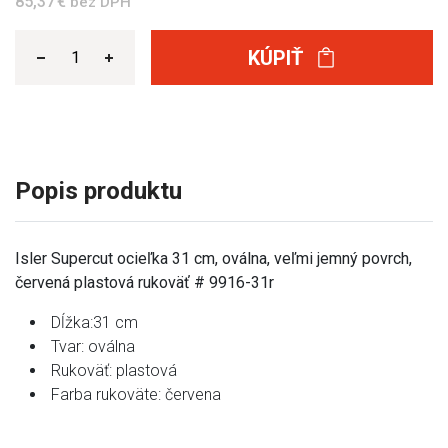
85,37 €
bez DPH
KÚPIŤ
Popis produktu
Isler Supercut ocieľka 31 cm, oválna, veľmi jemný povrch,
červená plastová rukoväť # 9916-31r
Dĺžka:31 cm
Tvar: oválna
Rukoväť: plastová
Farba rukoväte: červena