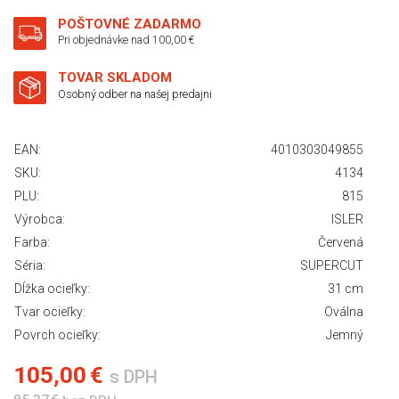
POŠTOVNÉ ZADARMO
Pri objednávke nad 100,00 €
TOVAR SKLADOM
Osobný odber na našej predajni
EAN:
4010303049855
SKU:
4134
PLU:
815
Výrobca:
ISLER
Farba:
Červená
Séria:
SUPERCUT
Dĺžka ocieľky:
31 cm
Tvar ocieľky:
Oválna
Povrch ocieľky:
Jemný
105,00 €
s DPH