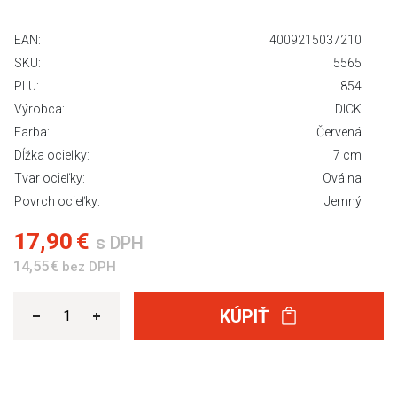
EAN:
4009215037210
SKU:
5565
PLU:
854
Výrobca:
DICK
Farba:
Červená
Dĺžka ocieľky:
7 cm
Tvar ocieľky:
Oválna
Povrch ocieľky:
Jemný
17,90 €
s DPH
14,55 €
bez DPH
KÚPIŤ