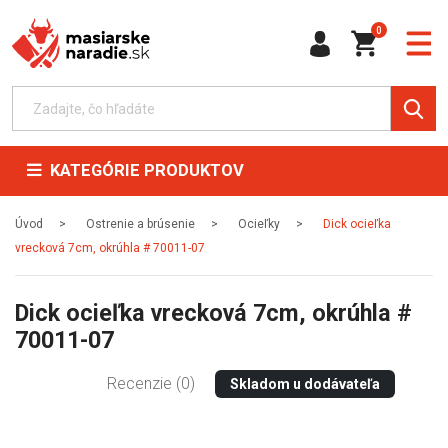
0
KATEGÓRIE PRODUKTOV
Úvod
Ostrenie a brúsenie
Ocieľky
Dick ocieľka
vrecková 7cm, okrúhla # 70011-07
Dick ocieľka vrecková 7cm, okrúhla #
70011-07
Recenzie (0)
Skladom u dodávateľa