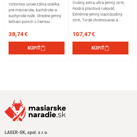
Oválny, extra ultra jemný strih,
Victorinox univerzálna ocieľka
modrá plastová rukoväť,
pre mäsiarske, kuchárske a
Extrémne jemný viacnásobný
kuchynské nože. Stredne jemný
strih, Tvrdé chrómovanie a…
leštiaci povrch s čiernou…
38,74 €
107,47 €
KÚPIŤ
KÚPIŤ
LASER-SK, spol. s.r.o.