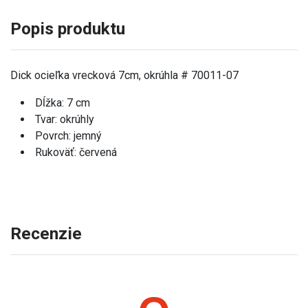
Popis produktu
Dick ocieľka vrecková 7cm, okrúhla # 70011-07
Dĺžka: 7 cm
Tvar: okrúhly
Povrch: jemný
Rukoväť: červená
Recenzie