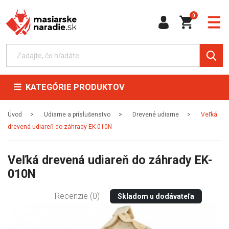
0
KATEGÓRIE PRODUKTOV
Úvod
Udiarne a príslušenstvo
Drevené udiarne
Veľká
drevená udiareň do záhrady EK-010N
Veľká drevená udiareň do záhrady EK-
010N
Recenzie (0)
Skladom u dodávateľa