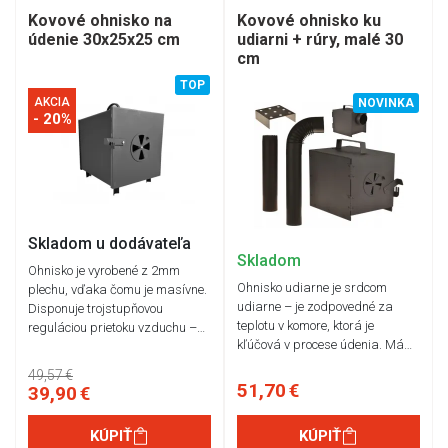
Kovové ohnisko na
Kovové ohnisko ku
údenie 30x25x25 cm
udiarni + rúry, malé 30
cm
TOP
AKCIA
NOVINKA
- 20%
Skladom u dodávateľa
Skladom
Ohnisko je vyrobené z 2mm
Ohnisko udiarne je srdcom
plechu, vďaka čomu je masívne.
udiarne – je zodpovedné za
Disponuje trojstupňovou
teplotu v komore, ktorá je
reguláciou prietoku vzduchu –…
kľúčová v procese údenia. Má…
49,57 €
51,70 €
39,90 €
KÚPIŤ
KÚPIŤ