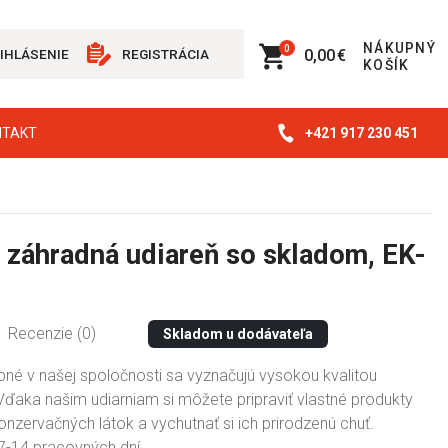
NÁKUPNÝ
0
0,00 €
IHLÁSENIE
REGISTRÁCIA
KOŠÍK
+421 917 230 451
NTAKT
á záhradná udiareň so skladom, EK-
Recenzie (0)
Skladom u dodávateľa
pné v našej spoločnosti sa vyznačujú vysokou kvalitou
Vďaka našim udiarniam si môžete pripraviť vlastné produkty
onzervačných látok a vychutnať si ich prirodzenú chuť.
7-14 pracovných dní