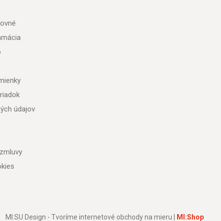
tovné
lamácia
o
mienky
riadok
ých údajov
 zmluvy
kies
MI:SU Design - Tvoríme internetové obchody na mieru |
MI:Shop