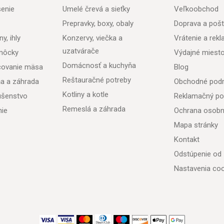
senie
Umelé črevá a sieťky
Veľkoobchod
Prepravky, boxy, obaly
Doprava a poš
y, ihly
Konzervy, viečka a
Vrátenie a rek
uzatvárače
môcky
Výdajné miest
Domácnosť a kuchyňa
acovanie mäsa
Blog
Reštauračné potreby
ňa a záhrada
Obchodné pod
Kotliny a kotle
lušenstvo
Reklamačný po
Remeslá a záhrada
nie
Ochrana osobn
Mapa stránky
Kontakt
Odstúpenie od
Nastavenia coo