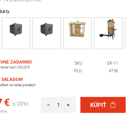
dukty
VNÉ ZADARMO
SKU:
EK-11
dnávke nad 100,00 €
PLU:
4736
 SKLADOM
dber na našej predajni
7 €
s DPH
KÚPIŤ
DPH