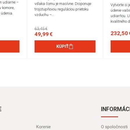
m udiarne –
vďaka čomu je masívne. Disponuje
Vytvorte si 
v komore,
trojstupňovou reguláciou prietoku
údenie vaši
e údenia.
vzduchu –…
udiarňou. U
kvalitného 
63,45 €
232,50 
49,99 €
KÚPIŤ
E
INFORMÁC
Korenie
O spoločnosti