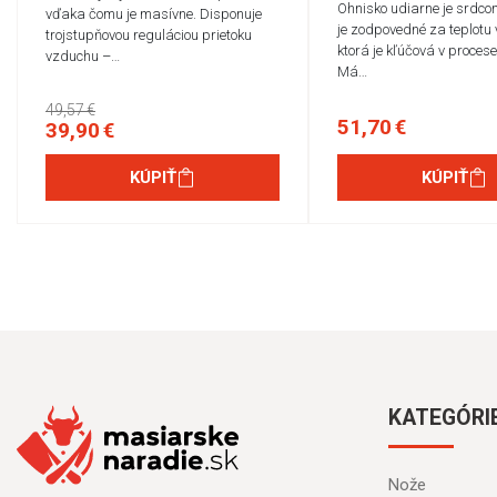
Ohnisko udiarne je srdco
vďaka čomu je masívne. Disponuje
je zodpovedné za teplotu 
trojstupňovou reguláciou prietoku
ktorá je kľúčová v proces
vzduchu –…
Má…
49,57 €
51,70 €
39,90 €
KÚPIŤ
KÚPIŤ
KATEGÓRI
Nože