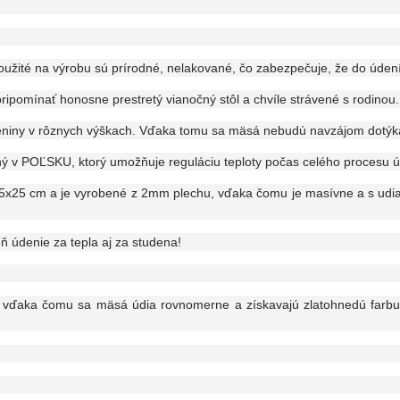
oužité na výrobu sú prírodné, nelakované, čo zabezpečuje, že do úden
pomínať honosne prestretý vianočný stôl a chvíle strávené s rodinou.
údeniny v rôznych výškach. Vďaka tomu sa mäsá nebudú navzájom dotý
v POĽSKU, ktorý umožňuje reguláciu teploty počas celého procesu úd
25x25 cm a je vyrobené z 2mm plechu, vďaka čomu je masívne a s udi
 údenie za tepla aj za studena!
, vďaka čomu sa mäsá údia rovnomerne a získavajú zlatohnedú farbu