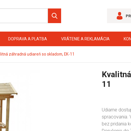
PR
DOPRAVA A PLATBA
VRÁTENIE A REKLAMÁCIA
KO
litná záhradná udiareň so skladom, EK-11
Kvalitn
11
Udiarne dostu
spracovania. 
bez pridania k
Doručenie do 