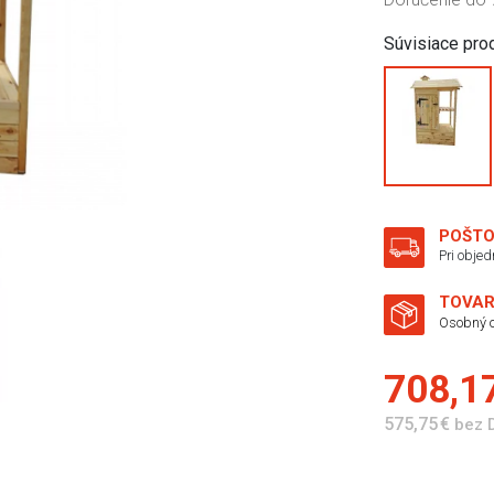
Súvisiace pro
POŠTO
Pri obje
TOVAR
Osobný o
708,1
575,75 €
bez 