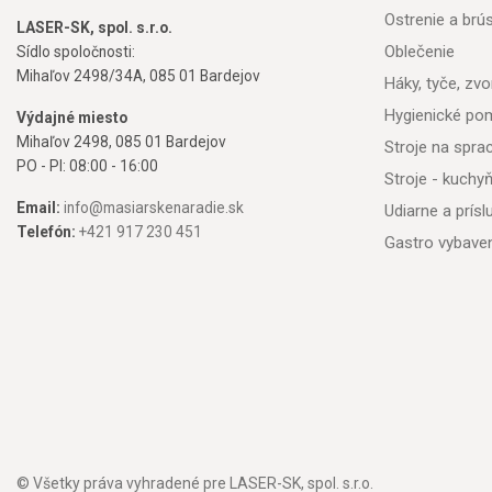
Ostrenie a brú
LASER-SK, spol. s.r.o.
Oblečenie
Sídlo spoločnosti:
Mihaľov 2498/34A, 085 01 Bardejov
Háky, tyče, zvon
Hygienické po
Výdajné miesto
Mihaľov 2498, 085 01 Bardejov
Stroje na spr
PO - PI: 08:00 - 16:00
Stroje - kuchy
Email:
info@masiarskenaradie.sk
Udiarne a prís
Telefón:
+421 917 230 451
Gastro vybave
© Všetky práva vyhradené pre LASER-SK, spol. s.r.o.