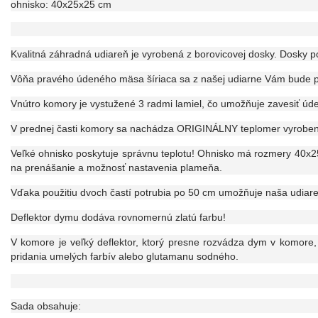
ohnisko: 40x25x25 cm
Kvalitná záhradná udiareň je vyrobená z borovicovej dosky. Dosky p
Vôňa pravého údeného mäsa šíriaca sa z našej udiarne Vám bude pri
Vnútro komory je vystužené 3 radmi lamiel, čo umožňuje zavesiť 
V prednej časti komory sa nachádza ORIGINÁLNY teplomer vyrobený 
Veľké ohnisko poskytuje správnu teplotu! Ohnisko má rozmery 40x
na prenášanie a možnosť nastavenia plameňa.
Vďaka použitiu dvoch častí potrubia po 50 cm umožňuje naša udiareň
Deflektor dymu dodáva rovnomernú zlatú farbu!
V komore je veľký deflektor, ktorý presne rozvádza dym v komore
pridania umelých farbív alebo glutamanu sodného.
Sada obsahuje: