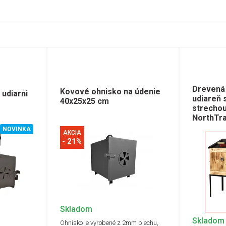
Drevená
Kovové ohnisko na údenie
udiarni
udiareň 
40x25x25 cm
strecho
NorthTra
NOVINKA
AKCIA
- 21%
Skladom
Skladom
Ohnisko je vyrobené z 2mm plechu,