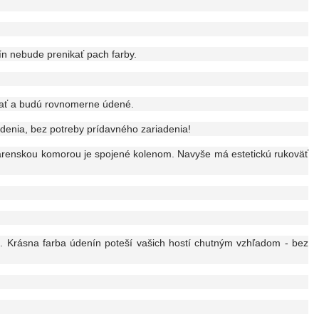
ín nebude prenikať pach farby.
kať a budú rovnomerne údené.
enia, bez potreby prídavného zariadenia!
arenskou komorou je spojené kolenom. Navyše má estetickú rukoväť
. Krásna farba údenín poteší vašich hostí chutným vzhľadom - bez