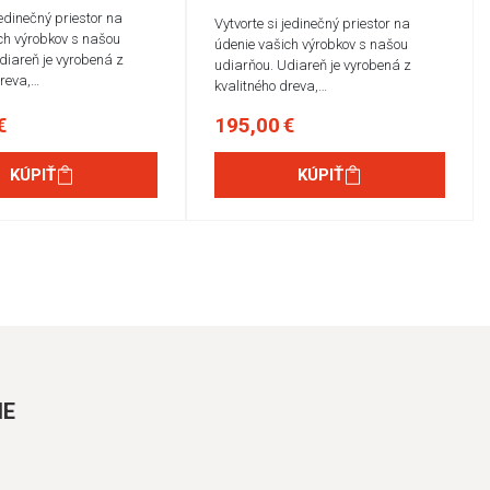
jedinečný priestor na
Vytvorte si jedinečný priestor na
ch výrobkov s našou
údenie vašich výrobkov s našou
diareň je vyrobená z
udiarňou. Udiareň je vyrobená z
dreva,…
kvalitného dreva,…
€
195,00 €
KÚPIŤ
KÚPIŤ
IE