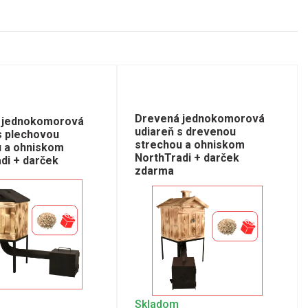
Drevená jednokomorová
 jednokomorová
udiareň s drevenou
s plechovou
strechou a ohniskom
u a ohniskom
NorthTradi + darček
di + darček
zdarma
Skladom