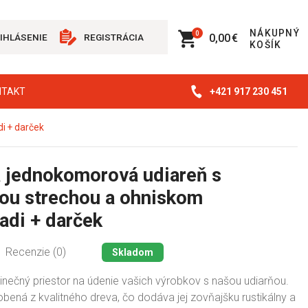
NÁKUPNÝ
0
0,00 €
IHLÁSENIE
REGISTRÁCIA
KOŠÍK
+421 917 230 451
NTAKT
i + darček
 jednokomorová udiareň s
ou strechou a ohniskom
adi + darček
Recenzie (0)
Skladom
dinečný priestor na údenie vašich výrobkov s našou udiarňou.
obená z kvalitného dreva, čo dodáva jej zovňajšku rustikálny a