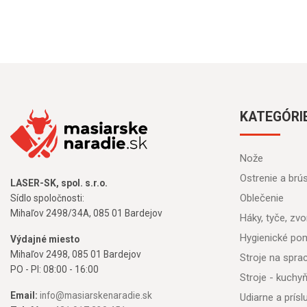
KATEGÓRI
Nože
Ostrenie a brú
LASER-SK, spol. s.r.o.
Oblečenie
Sídlo spoločnosti:
Mihaľov 2498/34A, 085 01 Bardejov
Háky, tyče, zvon
Hygienické po
Výdajné miesto
Mihaľov 2498, 085 01 Bardejov
Stroje na spr
PO - PI: 08:00 - 16:00
Stroje - kuchy
Email:
info@masiarskenaradie.sk
Udiarne a prís