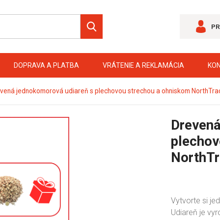
PR
DOPRAVA A PLATBA
VRÁTENIE A REKLAMÁCIA
KO
vená jednokomorová udiareň s plechovou strechou a ohniskom NorthTrad
Drevená
plechov
NorthTr
Vytvorte si je
Udiareň je vyr