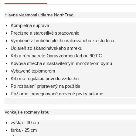
Hlavné vlastnosti udiarne NorthTradi
Kompletná súprava
Precízne a starostlivé spracovanie
Vyrobené z hrubého plechu valcovaného za studena
Udiareň zo škandinávskeho smreku
Krb a rúry natreté žiaruvzdornou farbou 900°C
Kovová strecha s nastaviteľným množstvom dymu
Vybavené teplomerom
Krb má reguláciu prívodu vzduchu
Po rozbalení pripravený na použitie
Požiarne impregnované drevené prvky udiarne
Vonkajšie rozmery krbu:
výška - 30 cm
šírka - 25 cm