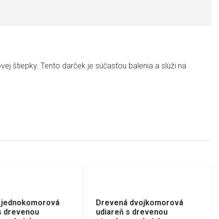
ej štiepky. Tento darček je súčasťou balenia a slúži na
 jednokomorová
Drevená dvojkomorová
s drevenou
udiareň s drevenou