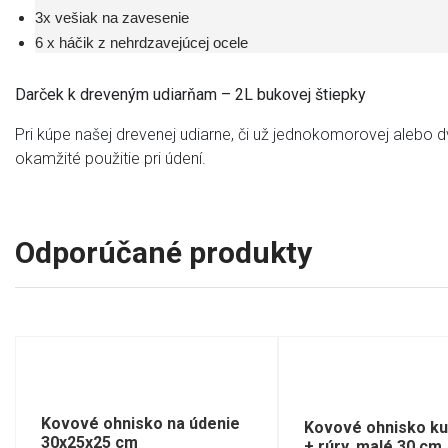
3x vešiak na zavesenie
6 x háčik z nehrdzavejúcej ocele
Darček k dreveným udiarňam – 2L bukovej štiepky
Pri kúpe našej drevenej udiarne, či už jednokomorovej alebo dv
okamžité použitie pri údení.
Odporúčané produkty
Kovové ohnisko na údenie
Kovové ohnisko ku 
30x25x25 cm
+ rúry, malé 30 cm