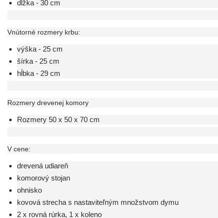
dĺžka - 30 cm
Vnútorné rozmery krbu:
výška - 25 cm
šírka - 25 cm
hĺbka - 29 cm
Rozmery drevenej komory
Rozmery 50 x 50 x 70 cm
V cene:
drevená udiareň
komorový stojan
ohnisko
kovová strecha s nastaviteľným množstvom dymu
2 x rovná rúrka, 1 x koleno