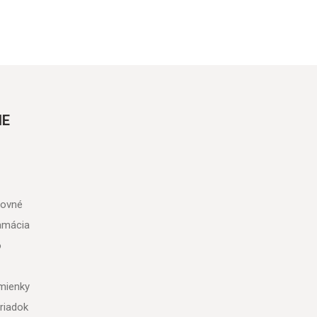
IE
tovné
lamácia
o
mienky
riadok