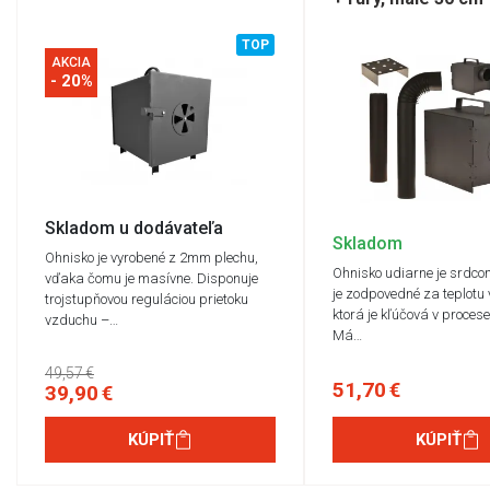
TOP
AKCIA
- 20%
Skladom u dodávateľa
Skladom
Ohnisko je vyrobené z 2mm plechu,
Ohnisko udiarne je srdco
vďaka čomu je masívne. Disponuje
je zodpovedné za teplotu 
trojstupňovou reguláciou prietoku
ktorá je kľúčová v proces
vzduchu –…
Má…
49,57 €
51,70 €
39,90 €
KÚPIŤ
KÚPIŤ