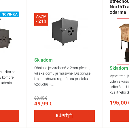
strecho
NorthTra
zdarma
NOVINKA
AKCIA
- 21%
Skladom
Skladom
Ohnisko je vyrobené z 2mm plechu,
m udiarne –
vďaka čomu je masívne. Disponuje
Vytvorte si 
v komore,
trojstupňovou reguláciou prietoku
údenie vaši
e údenia.
vzduchu –…
udiarňou. U
kvalitného 
63,45 €
195,00 
49,99 €
KÚPIŤ