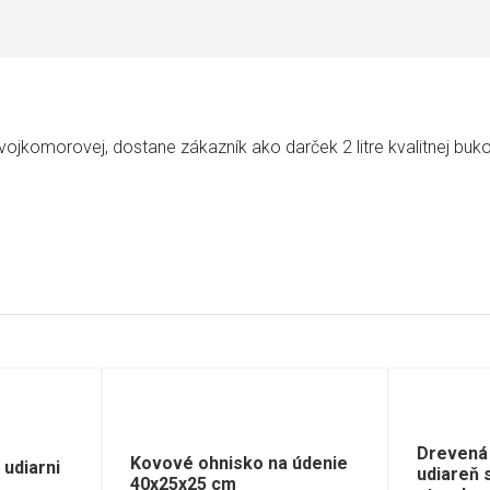
ojkomorovej, dostane zákazník ako darček 2 litre kvalitnej bukov
Drevená
Kovové ohnisko na údenie
udiarni
udiareň 
40x25x25 cm