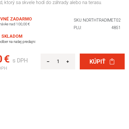
d, ktorý sa skvele hodí do záhrady alebo na terasu.
VNÉ ZADARMO
SKU:
NORTHTRADIMET02
dnávke nad 100,00 €
PLU:
4851
 SKLADOM
dber na našej predajni
0 €
s DPH
KÚPIŤ
DPH