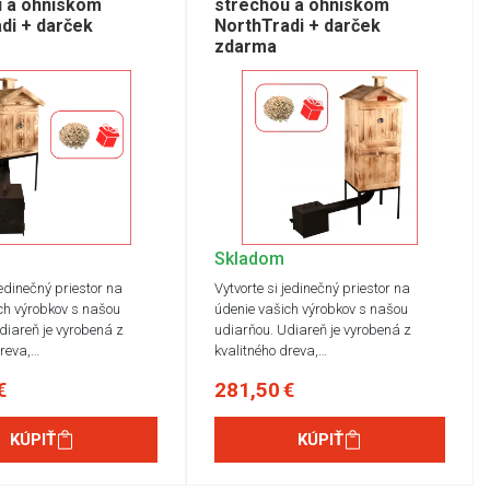
u a ohniskom
strechou a ohniskom
di + darček
NorthTradi + darček
zdarma
Skladom
jedinečný priestor na
Vytvorte si jedinečný priestor na
ch výrobkov s našou
údenie vašich výrobkov s našou
diareň je vyrobená z
udiarňou. Udiareň je vyrobená z
dreva,…
kvalitného dreva,…
€
281,50 €
KÚPIŤ
KÚPIŤ