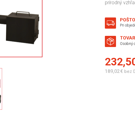
prírodný vzhľa
POŠTO
Pri obje
TOVAR
Osobný o
232,5
189,02 €
bez 