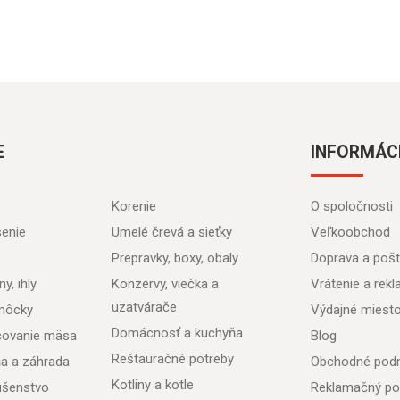
E
INFORMÁC
Korenie
O spoločnosti
senie
Umelé črevá a sieťky
Veľkoobchod
Prepravky, boxy, obaly
Doprava a poš
y, ihly
Konzervy, viečka a
Vrátenie a rek
uzatvárače
môcky
Výdajné miest
Domácnosť a kuchyňa
acovanie mäsa
Blog
Reštauračné potreby
ňa a záhrada
Obchodné pod
Kotliny a kotle
lušenstvo
Reklamačný po