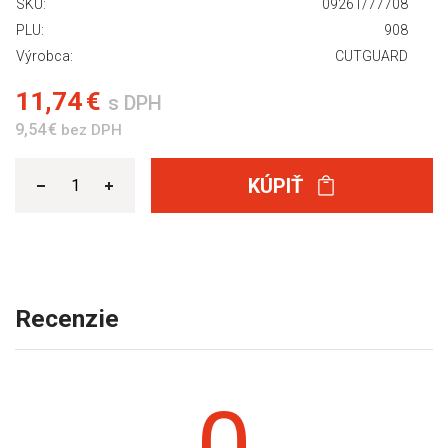
SKU:
09261/77708
PLU:
908
Výrobca:
CUTGUARD
11,74 €
s DPH
9,54 €
bez DPH
KÚPIŤ
Recenzie