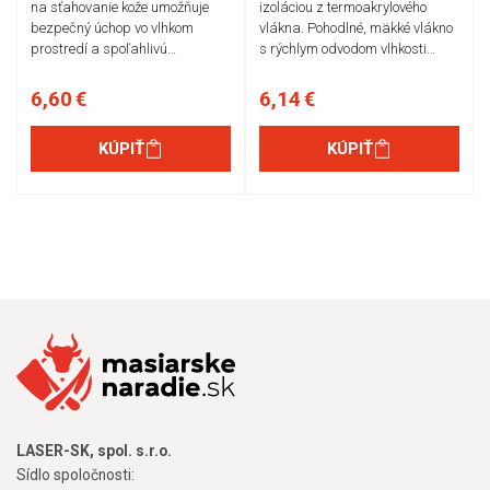
na sťahovanie kože umožňuje
izoláciou z termoakrylového
bezpečný úchop vo vlhkom
vlákna. Pohodlné, mäkké vlákno
prostredí a spoľahlivú…
s rýchlym odvodom vlhkosti…
6,60 €
6,14 €
KÚPIŤ
KÚPIŤ
LASER-SK, spol. s.r.o.
Sídlo spoločnosti: