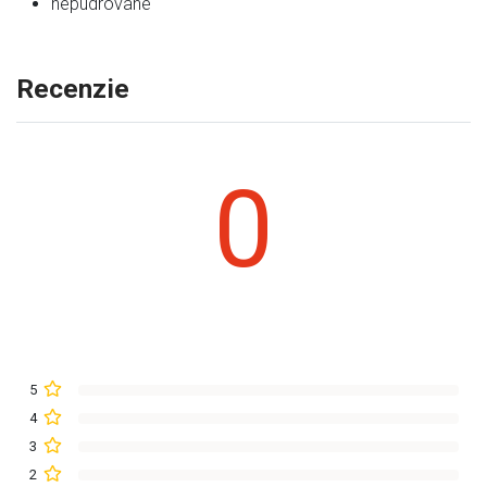
nepudrované
Recenzie
0
5
4
3
2