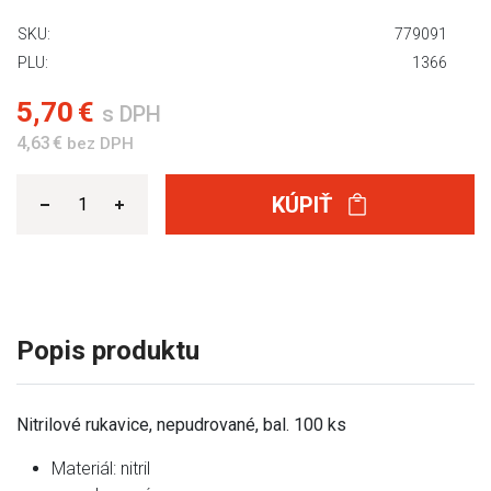
SKU:
779091
PLU:
1366
5,70 €
s DPH
4,63 €
bez DPH
KÚPIŤ
Popis produktu
Nitrilové rukavice, nepudrované, bal. 100 ks
Materiál: nitril