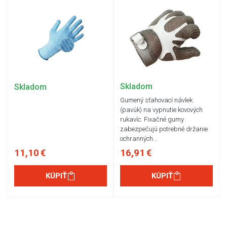
Skladom
Skladom
Gumený sťahovací návlek
(pavúk) na vypnutie kovových
rukavíc. Fixačné gumy
zabezpečujú potrebné držanie
ochranných…
11,10 €
16,91 €
KÚPIŤ
KÚPIŤ