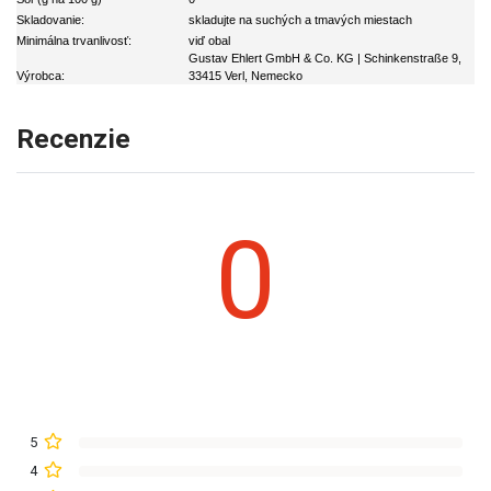
Skladovanie:
skladujte na suchých a tmavých miestach
Minimálna trvanlivosť:
viď obal
Gustav Ehlert GmbH & Co. KG | Schinkenstraße 9,
Výrobca:
33415 Verl, Nemecko
Recenzie
0
5
4