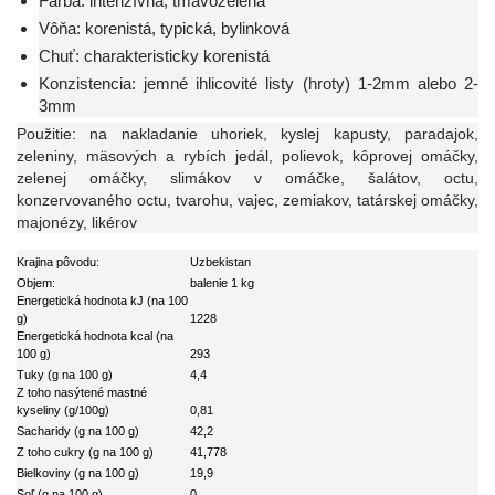
Farba: intenzívna, tmavozelená
Vôňa: korenistá, typická, bylinková
Chuť: charakteristicky korenistá
Konzistencia: jemné ihlicovité listy (hroty) 1-2mm alebo 2-
3mm
Použitie: na nakladanie uhoriek, kyslej kapusty, paradajok,
zeleniny, mäsových a rybích jedál, polievok, kôprovej omáčky,
zelenej omáčky, slimákov v omáčke, šalátov, octu,
konzervovaného octu, tvarohu, vajec, zemiakov, tatárskej omáčky,
majonézy, likérov
Krajina pôvodu:
Uzbekistan
Objem:
balenie 1 kg
Energetická hodnota kJ (na 100
g)
1228
Energetická hodnota kcal (na
100 g)
293
Tuky (g na 100 g)
4,4
Z toho nasýtené mastné
kyseliny (g/100g)
0,81
Sacharidy (g na 100 g)
42,2
Z toho cukry (g na 100 g)
41,778
Bielkoviny (g na 100 g)
19,9
Soľ (g na 100 g)
0