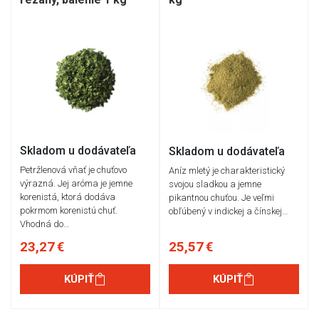
Skladom u dodávateľa
Skladom u dodávateľa
Petržlenová vňať je chuťovo
Aníz mletý je charakteristický
výrazná. Jej aróma je jemne
svojou sladkou a jemne
korenistá, ktorá dodáva
pikantnou chuťou. Je veľmi
pokrmom korenistú chuť.
obľúbený v indickej a čínskej…
Vhodná do…
23,27 €
25,57 €
KÚPIŤ
KÚPIŤ