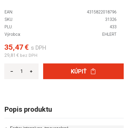
EAN:
4315822018796
SKU:
31326
PLU:
433
Výrobca:
EHLERT
35,47 €
s DPH
29,81 €
bez DPH
KÚPIŤ
Popis produktu