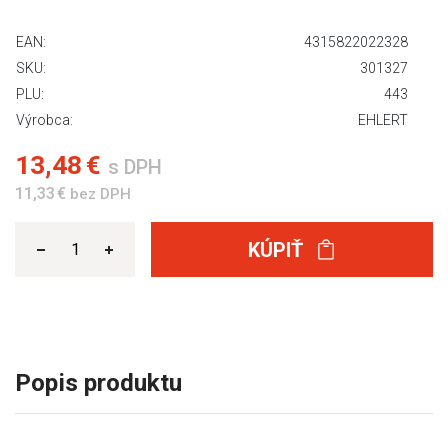
EAN:
4315822022328
SKU:
301327
PLU:
443
Výrobca:
EHLERT
13,48 €
s DPH
11,33 €
bez DPH
KÚPIŤ
Popis produktu