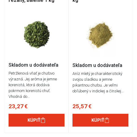
rezaný, balenie 1 kg
kg
Skladom u dodávateľa
Skladom u dodávateľa
Petržlenová vňať je chuťovo
Aníz mletý je charakteristický
výrazná. Jej aróma je jemne
svojou sladkou a jemne
korenistá, ktorá dodáva
pikantnou chuťou. Je veľmi
pokrmom korenistú chuť.
obľúbený v indickej a čínskej…
Vhodná do…
23,27 €
25,57 €
KÚPIŤ
KÚPIŤ