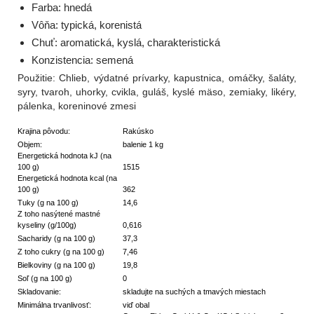
Farba: hnedá
Vôňa: typická, korenistá
Chuť: aromatická, kyslá, charakteristická
Konzistencia: semená
Použitie: Chlieb, výdatné prívarky, kapustnica, omáčky, šaláty,
syry, tvaroh, uhorky, cvikla, guláš, kyslé mäso, zemiaky, likéry,
pálenka, koreninové zmesi
Krajina pôvodu:
Rakúsko
Objem:
balenie 1 kg
Energetická hodnota kJ (na
100 g)
1515
Energetická hodnota kcal (na
100 g)
362
Tuky (g na 100 g)
14,6
Z toho nasýtené mastné
kyseliny (g/100g)
0,616
Sacharidy (g na 100 g)
37,3
Z toho cukry (g na 100 g)
7,46
Bielkoviny (g na 100 g)
19,8
Soľ (g na 100 g)
0
Skladovanie:
skladujte na suchých a tmavých miestach
Minimálna trvanlivosť:
viď obal