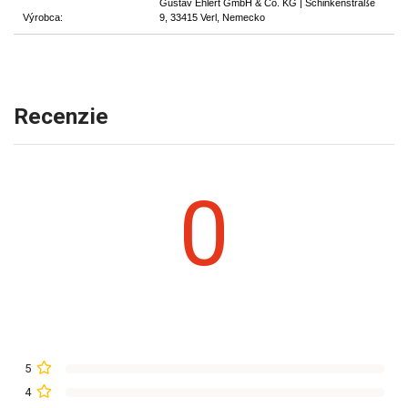
Gustav Ehlert GmbH & Co. KG | Schinkenstraße
Výrobca:
9, 33415 Verl, Nemecko
Recenzie
0
5
4