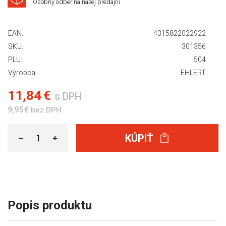
Osobný odber na našej predajni
EAN:
4315822022922
SKU:
301356
PLU:
504
Výrobca:
EHLERT
11,84 €
s DPH
9,95 €
bez DPH
KÚPIŤ
Popis produktu