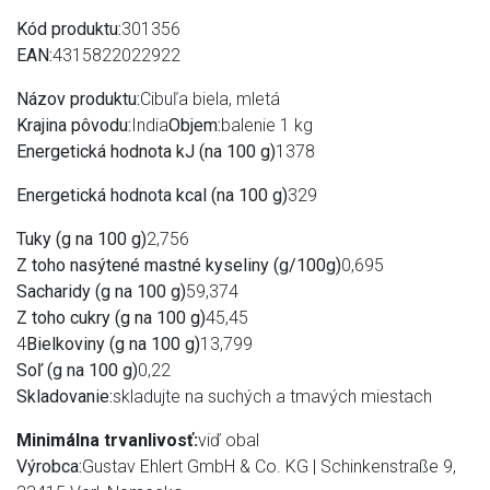
Kód produktu:
301356
EAN:
4315822022922
Názov produktu:
Cibuľa biela, mletá
Krajina pôvodu:
India
Objem:
balenie 1 kg
Energetická hodnota kJ (na 100 g)
1378
Energetická hodnota kcal (na 100 g)
329
Tuky (g na 100 g)
2,756
Z toho nasýtené mastné kyseliny (g/100g)
0,695
Sacharidy (g na 100 g)
59,374
Z toho cukry (g na 100 g)
45,45
4
Bielkoviny (g na 100 g)
13,799
Soľ (g na 100 g)
0,22
Skladovanie:
skladujte na suchých a tmavých miestach
Minimálna trvanlivosť:
viď obal
Výrobca:
Gustav Ehlert GmbH & Co. KG | Schinkenstraße 9,