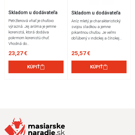
Skladom u dodávateľa
Skladom u dodávateľa
Petržlenová vňať je chuťovo
Aníz mletý je charakteristický
výrazná. Jej aróma je jemne
svojou sladkou a jemne
korenistá, ktorá dodáva
pikantnou chuťou. Je veľmi
pokrmom korenistú chuť.
obľúbený v indickej a čínskej…
Vhodná do…
23,27 €
25,57 €
KÚPIŤ
KÚPIŤ