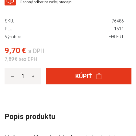
Osobný odber na našej predajni
SKU:
76486
PLU:
1511
Výrobca:
EHLERT
9,70 €
s DPH
7,89 €
bez DPH
KÚPIŤ
Popis produktu