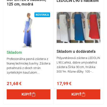
LEDOLIN L90 s háčikom
125 cm, modrá
NOVINKA
Skladom u dodávateľa
Skladom
Polyuretánová zástera LEDOLIN
Profesionálna pevná zástera z
L90.Ľahká, dobre umývateľná
tkanej technickej bavlny. Zástera
zástera.Šírka 90 cm, hrúbka:
potiahnutá z oboch strán
300 ?m. Rôzne dĺžky: 105 -…
syntetickým kaučukom.…
21,68 €
17,99 €
KÚPIŤ
KÚPIŤ