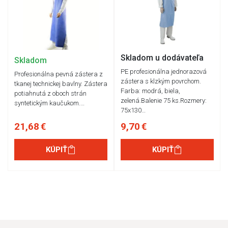
Skladom u dodávateľa
Skladom
PE profesionálna jednorazová
Profesionálna pevná zástera z
zástera s klzkým povrchom.
tkanej technickej bavlny. Zástera
Farba: modrá, biela,
potiahnutá z oboch strán
zelená.Balenie 75 ks.Rozmery:
syntetickým kaučukom.…
75x130…
21,68 €
9,70 €
KÚPIŤ
KÚPIŤ