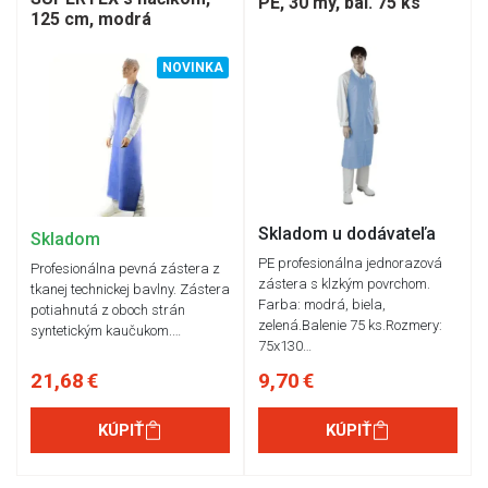
PE, 30 my, bal. 75 ks
125 cm, modrá
NOVINKA
Skladom u dodávateľa
Skladom
PE profesionálna jednorazová
Profesionálna pevná zástera z
zástera s klzkým povrchom.
tkanej technickej bavlny. Zástera
Farba: modrá, biela,
potiahnutá z oboch strán
zelená.Balenie 75 ks.Rozmery:
syntetickým kaučukom.…
75x130…
21,68 €
9,70 €
KÚPIŤ
KÚPIŤ