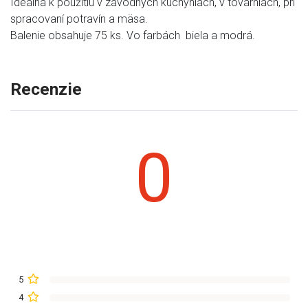
Ideálna k použitiu v závodných kuchyniach, v továrniach, pri
spracovaní potravín a mäsa.
Balenie obsahuje 75 ks. Vo farbách biela a modrá.
Recenzie
0
5
4