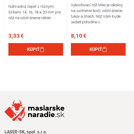
Vykosťovací nôž Miko je ideálny
Náhradná čepeľ s rôznymi
na uvoľnenie kostí, odstránenie
šírkami 14, 16, 18 a 20 mm pre
tukov a šliach. Nôž Vám bude
nôž na odstránenie rebier.
sedieť pohodlne v…
3,33 €
8,10 €
KÚPIŤ
KÚPIŤ
LASER-SK, spol. s.r.o.