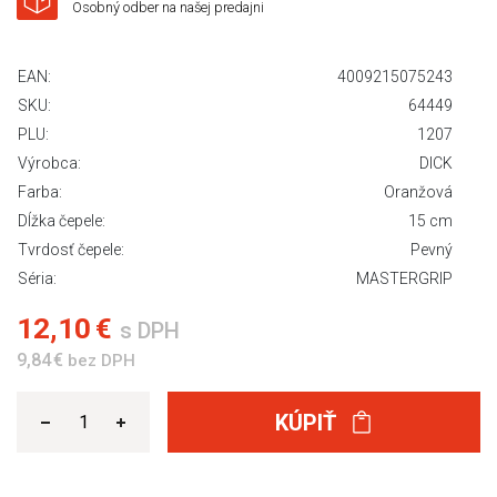
Osobný odber na našej predajni
EAN:
4009215075243
SKU:
64449
PLU:
1207
Výrobca:
DICK
Farba:
Oranžová
Dĺžka čepele:
15 cm
Tvrdosť čepele:
Pevný
Séria:
MASTERGRIP
12,10 €
s DPH
9,84 €
bez DPH
KÚPIŤ