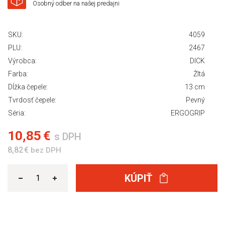
Osobný odber na našej predajni
SKU:
4059
PLU:
2467
Výrobca:
DICK
Farba:
Žltá
Dĺžka čepele:
13 cm
Tvrdosť čepele:
Pevný
Séria:
ERGOGRIP
10,85 €
s DPH
8,82 €
bez DPH
KÚPIŤ