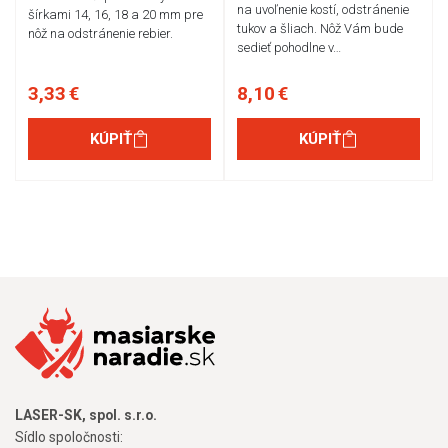
na uvoľnenie kostí, odstránenie
šírkami 14, 16, 18 a 20 mm pre
tukov a šliach. Nôž Vám bude
nôž na odstránenie rebier.
sedieť pohodlne v…
3,33 €
8,10 €
KÚPIŤ
KÚPIŤ
LASER-SK, spol. s.r.o.
Sídlo spoločnosti: