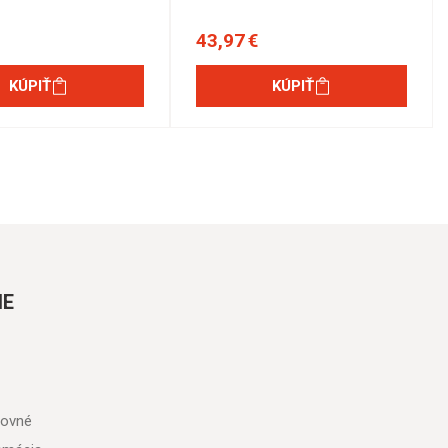
43,97 €
KÚPIŤ
KÚPIŤ
IE
tovné