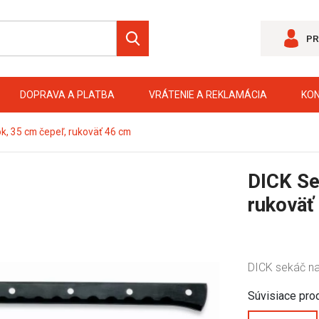
PR
DOPRAVA A PLATBA
VRÁTENIE A REKLAMÁCIA
KO
k, 35 cm čepeľ, rukoväť 46 cm
DICK Se
rukoväť
DICK sekáč na
Súvisiace pro