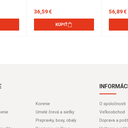
36,59 €
56,89 €
KÚPIŤ
E
INFORMÁC
Korenie
O spoločnosti
senie
Umelé črevá a sieťky
Veľkoobchod
Prepravky, boxy, obaly
Doprava a poš