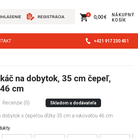
NÁKUPNÝ
0
0,00 €
IHLÁSENIE
REGISTRÁCIA
KOŠÍK
+421 917 230 451
NTAKT
káč na dobytok, 35 cm čepeľ,
 46 cm
Recenzie (0)
Skladom u dodávateľa
 dobytok s čepeľou dĺžky 35 cm a rukoväťou 46 cm.
dukty