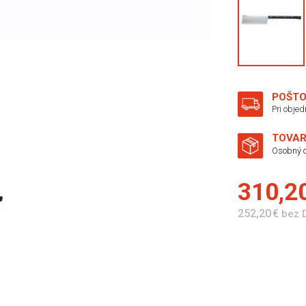
POŠTO
Pri obje
TOVAR
Osobný o
310,2
252,20 €
bez 