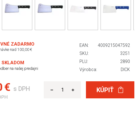
VNÉ ZADARMO
EAN:
4009215047592
dnávke nad 100,00 €
SKU:
3251
PLU:
2890
 SKLADOM
dber na našej predajni
Výrobca:
DICK
0 €
s DPH
KÚPIŤ
DPH