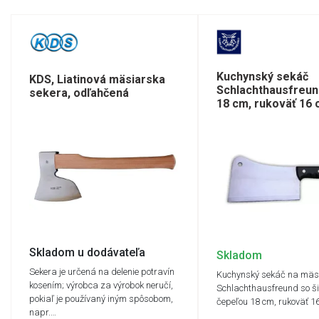
Kuchynský sekáč
KDS, Liatinová mäsiarska
Schlachthausfreun
sekera, odľahčená
18 cm, rukoväť 16 
Skladom u dodávateľa
Skladom
Sekera je určená na delenie potravín
Kuchynský sekáč na mäs
kosením; výrobca za výrobok neručí,
Schlachthausfreund so ši
pokiaľ je používaný iným spôsobom,
čepeľou 18 cm, rukoväť 1
napr.…