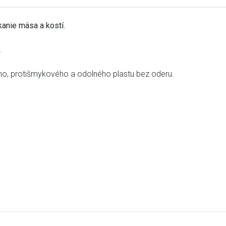
kanie mäsa a kostí.
y.
o, ​​protišmykového a odolného plastu bez oderu.