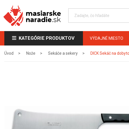
KATEGÓRIE PRODUKTOV
VÝDAJNÉ MIESTO
Úvod
Nože
Sekáče a sekery
DICK Sekáč na dobyto