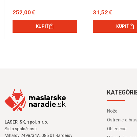
252,00 €
31,52 €
KÚPIŤ
KÚPIŤ
KATEGÓRI
Nože
Ostrenie a brú
LASER-SK, spol. s.r.o.
Oblečenie
Sídlo spoločnosti:
Mihaľov 2498/34A, 085 01 Bardejov