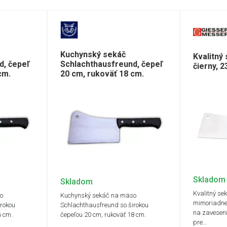
Kuchynský sekáč
Kvalitný
d, čepeľ
Schlachthausfreund, čepeľ
čierny, 
cm.
20 cm, rukoväť 18 cm.
Skladom
Skladom
Kvalitný se
o
Kuchynský sekáč na mäso
mimoriadne
rokou
Schlachthausfreund so širokou
na zavesen
6 cm.
čepeľou 20 cm, rukoväť 18 cm.
pre…