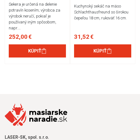
Sekera je určená na delenie
Kuchynský sekáč na mäso
potravín kosením; výrobca za
Schlachthausfreund so širokou
výrobok neručí, pokiaľ je
čepeľou 18 cm, rukoväť 16 cm.
používaný iným spôsobom,
napr.…
252,00 €
31,52 €
KÚPIŤ
KÚPIŤ
LASER-SK, spol. s.r.o.