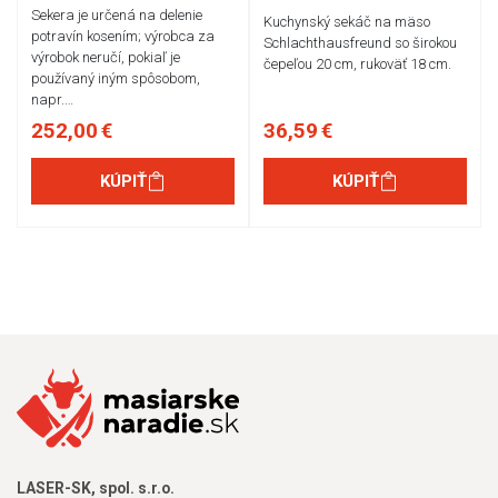
Sekera je určená na delenie
Kuchynský sekáč na mäso
potravín kosením; výrobca za
Schlachthausfreund so širokou
výrobok neručí, pokiaľ je
čepeľou 20 cm, rukoväť 18 cm.
používaný iným spôsobom,
napr.…
252,00 €
36,59 €
KÚPIŤ
KÚPIŤ
LASER-SK, spol. s.r.o.