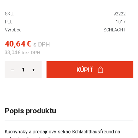
SKU:
92222
PLU:
1017
Výrobca:
SCHLACHT
40,64 €
s DPH
33,04 €
bez DPH
KÚPIŤ
Popis produktu
Kuchynský a predajňový sekáč Schlachthausfreund na