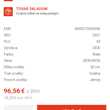
TOVAR SKLADOM
Osobný odber na našej predajni
EAN:
4009215065596
SKU:
2601
PLU:
43
Výrobca:
DICK
Farba:
Biela
Séria:
DICKORON
Dĺžka ocieľky:
30 cm
Tvar ocieľky:
Oválna
Povrch ocieľky:
Jemný
96,56 €
s DPH
78,50 €
bez DPH