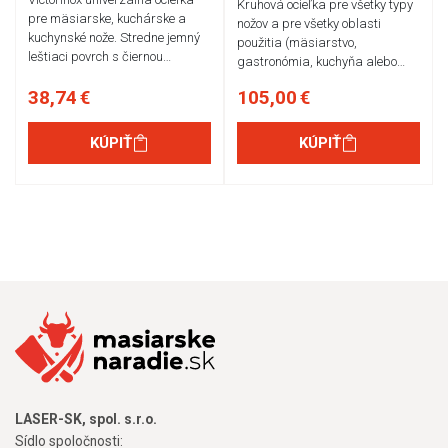
Kruhová ocieľka pre všetky typy
pre mäsiarske, kuchárske a
nožov a pre všetky oblasti
kuchynské nože. Stredne jemný
použitia (mäsiarstvo,
leštiaci povrch s čiernou…
gastronómia, kuchyňa alebo…
38,74 €
105,00 €
KÚPIŤ
KÚPIŤ
LASER-SK, spol. s.r.o.
Sídlo spoločnosti: