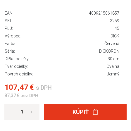
EAN:
4009215061857
SKU:
3259
PLU:
45
Výrobca:
DICK
Farba:
Červená
Séria:
DICKORON
Dĺžka ocieľky:
30 cm
Tvar ocieľky:
Oválna
Povrch ocieľky:
Jemný
107,47 €
s DPH
87,37 €
bez DPH
KÚPIŤ