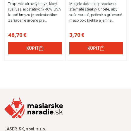
Trápi vás otravný hmyz, ktorý
Milujete dokonale prepečené,
ruší vás aj ostatných? 40W UVA
šťavnaté steaky? Chcete, aby
lapač hmyzu je profesionálne
vaše varené, pečené a grilované
zariadenie určené pre…
mäso bolo krehké a jemné…
46,70 €
3,70 €
KÚPIŤ
KÚPIŤ
LASER-SK, spol. s.r.o.