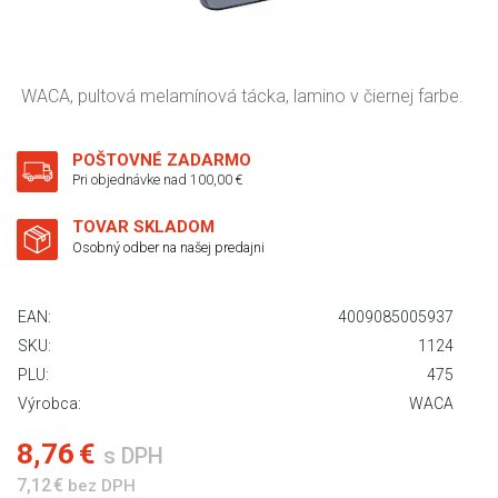
WACA, pultová melamínová tácka, lamino v čiernej farbe.
POŠTOVNÉ ZADARMO
Pri objednávke nad 100,00 €
TOVAR SKLADOM
Osobný odber na našej predajni
EAN:
4009085005937
SKU:
1124
PLU:
475
Výrobca:
WACA
8,76 €
s DPH
7,12 €
bez DPH