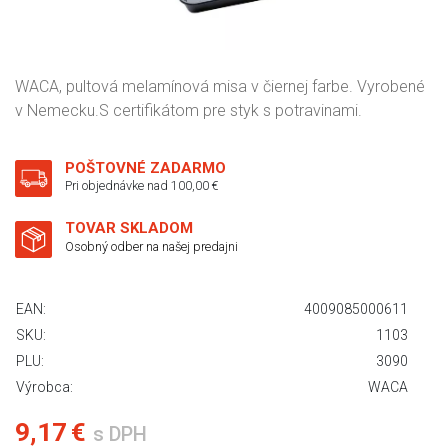
WACA, pultová melamínová misa v čiernej farbe. Vyrobené
v Nemecku.S certifikátom pre styk s potravinami.
POŠTOVNÉ ZADARMO
Pri objednávke nad 100,00 €
TOVAR SKLADOM
Osobný odber na našej predajni
EAN:
4009085000611
SKU:
1103
PLU:
3090
Výrobca:
WACA
9,17 €
s DPH