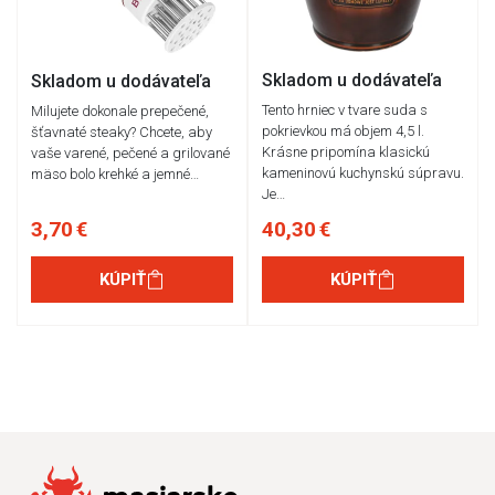
Skladom u dodávateľa
Skladom u dodávateľa
Tento hrniec v tvare suda s
Milujete dokonale prepečené,
pokrievkou má objem 4,5 l.
šťavnaté steaky? Chcete, aby
Krásne pripomína klasickú
vaše varené, pečené a grilované
kameninovú kuchynskú súpravu.
mäso bolo krehké a jemné…
Je…
3,70 €
40,30 €
KÚPIŤ
KÚPIŤ