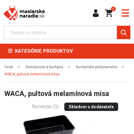
0
KATEGÓRIE PRODUKTOV
Úvod
Domácnosť a kuchyňa
Kuchynské príslušenstvo
WACA, pultová melamínová misa
WACA, pultová melamínová misa
Recenzie (0)
Skladom u dodávateľa