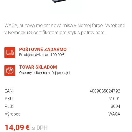
WACA, pultová melamínová misa v čiernej farbe. Vyrobené
v Nemecku.S certifikátom pre styk s potravinami.
POŠTOVNÉ ZADARMO
Pri objednávke nad 100,00 €
TOVAR SKLADOM
Osobný odber na našej predajni
EAN:
4009085024792
SKU:
61001
PLU:
3094
Výrobca:
WACA
14,09 €
s DPH