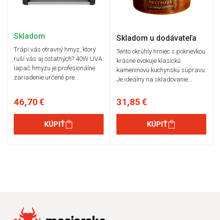
Skladom
Skladom u dodávateľa
Trápi vás otravný hmyz, ktorý
Tento okrúhly hrniec s pokrievkou
ruší vás aj ostatných? 40W UVA
krásne evokuje klasickú
lapač hmyzu je profesionálne
kameninovú kuchynskú súpravu.
zariadenie určené pre…
Je ideálny na skladovanie…
46,70 €
31,85 €
KÚPIŤ
KÚPIŤ