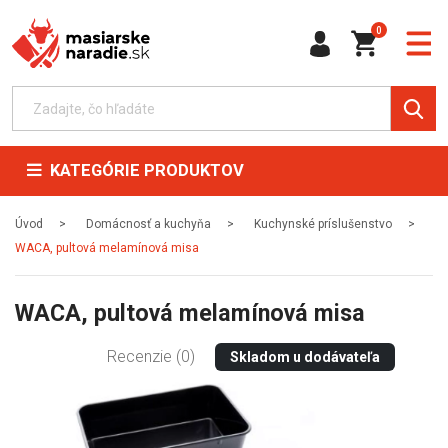
0
KATEGÓRIE PRODUKTOV
Úvod
Domácnosť a kuchyňa
Kuchynské príslušenstvo
WACA, pultová melamínová misa
WACA, pultová melamínová misa
Recenzie (0)
Skladom u dodávateľa