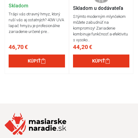
Skladom
Skladom u dodávateľa
Trápi vás otravný hmyz, ktorý
S týmto moderným mlynčekom
ruší vás aj ostatných? 40W UVA
môžete zabudnúť na
lapač hmyzu je profesionálne
kompromisy! Zariadenie
zariadenie určené pre…
kombinuje funkčnosť a efektivitu
s vysoko…
46,70 €
44,20 €
KÚPIŤ
KÚPIŤ