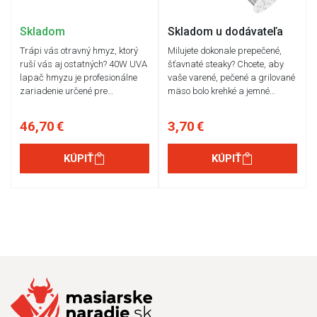
Skladom
Skladom u dodávateľa
Trápi vás otravný hmyz, ktorý
Milujete dokonale prepečené,
ruší vás aj ostatných? 40W UVA
šťavnaté steaky? Chcete, aby
lapač hmyzu je profesionálne
vaše varené, pečené a grilované
zariadenie určené pre…
mäso bolo krehké a jemné…
46,70 €
3,70 €
KÚPIŤ
KÚPIŤ