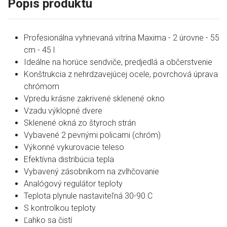
Popis produktu
Profesionálna vyhrievaná vitrína Maxima - 2 úrovne - 55
cm - 45 l
Ideálne na horúce sendviče, predjedlá a občerstvenie
Konštrukcia z nehrdzavejúcej ocele, povrchová úprava
chrómom
Vpredu krásne zakrivené sklenené okno
Vzadu výklopné dvere
Sklenené okná zo štyroch strán
Vybavené 2 pevnými policami (chróm)
Výkonné vykurovacie teleso
Efektívna distribúcia tepla
Vybavený zásobníkom na zvlhčovanie
Analógový regulátor teploty
Teplota plynule nastaviteľná 30-90 C
S kontrolkou teploty
Ľahko sa čistí