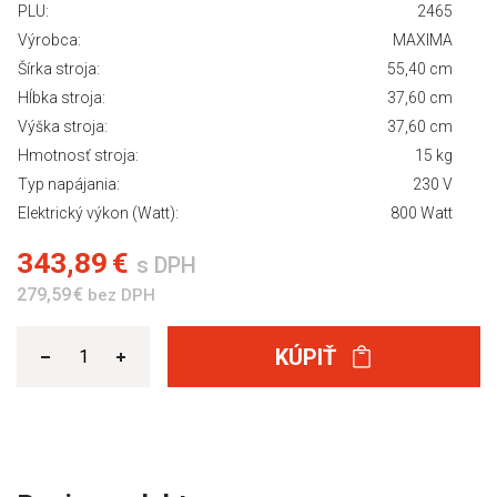
PLU:
2465
Výrobca:
MAXIMA
Šírka stroja:
55,40 cm
Hĺbka stroja:
37,60 cm
Výška stroja:
37,60 cm
Hmotnosť stroja:
15 kg
Typ napájania:
230 V
Elektrický výkon (Watt):
800 Watt
343,89 €
s DPH
279,59 €
bez DPH
KÚPIŤ