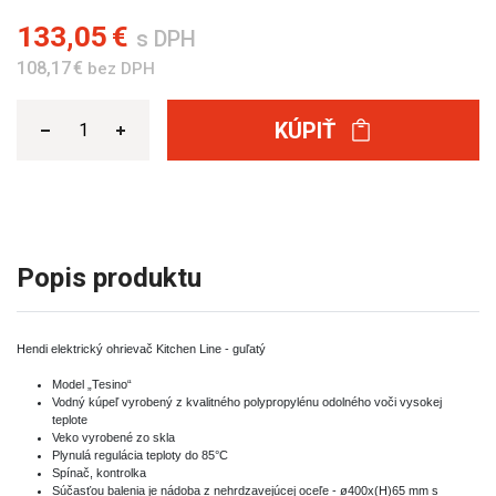
133,05 €
s DPH
108,17 €
bez DPH
KÚPIŤ
Popis produktu
Hendi elektrický ohrievač Kitchen Line - guľatý
Model „Tesino“
Vodný kúpeľ vyrobený z kvalitného polypropylénu odolného voči vysokej
teplote
Veko vyrobené zo skla
Plynulá regulácia teploty do 85°C
Spínač, kontrolka
Súčasťou balenia je nádoba z nehrdzavejúcej oceľe - ø400x(H)65 mm s