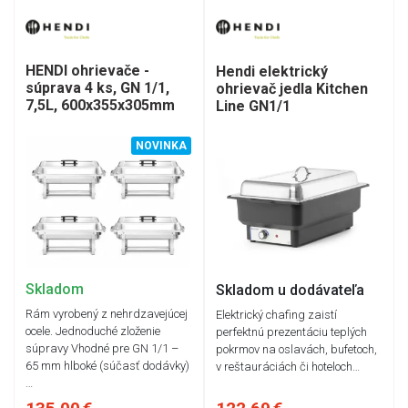
HENDI ohrievače -
Hendi elektrický
súprava 4 ks, GN 1/1,
ohrievač jedla Kitchen
7,5L, 600x355x305mm
Line GN1/1
NOVINKA
Skladom
Skladom u dodávateľa
Rám vyrobený z nehrdzavejúcej
Elektrický chafing zaistí
ocele. Jednoduché zloženie
perfektnú prezentáciu teplých
súpravy Vhodné pre GN 1/1 –
pokrmov na oslavách, bufetoch,
65 mm hlboké (súčasť dodávky)
v reštauráciách či hoteloch…
…