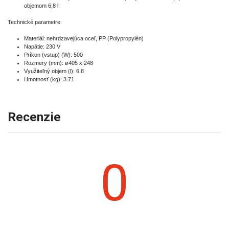
objemom 6,8 l
Technické parametre:
Materiál: nehrdzavejúca oceľ, PP (Polypropylén)
Napätie: 230 V
Príkon (vstup) (W): 500
Rozmery (mm): ø405 x 248
Využiteľný objem (l): 6.8
Hmotnosť (kg): 3.71
Recenzie
0