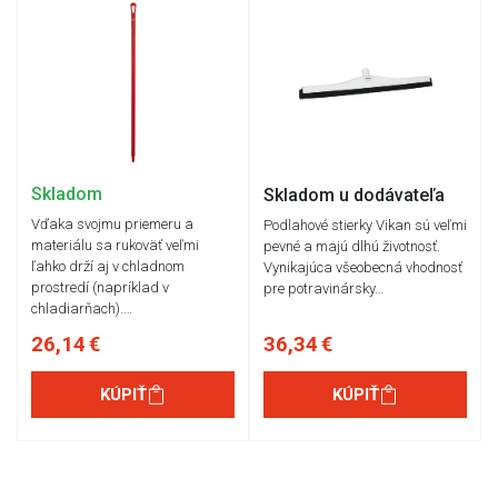
Skladom
Skladom u dodávateľa
Vďaka svojmu priemeru a
Podlahové stierky Vikan sú veľmi
materiálu sa rukoväť veľmi
pevné a majú dlhú životnosť.
ľahko drží aj v chladnom
Vynikajúca všeobecná vhodnosť
prostredí (napríklad v
pre potravinársky…
chladiarňach).…
26,14 €
36,34 €
KÚPIŤ
KÚPIŤ