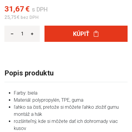
31,67 €
s DPH
25,75 €
bez DPH
KÚPIŤ
Popis produktu
Farby: biela
Materiál: polypropylén, TPE, guma
ľahko sa čistí, pretože si môžete ľahko zložiť gumu
montáž a hák
rozšíriteľný, kde si môžete dať ich dohromady viac
kusov