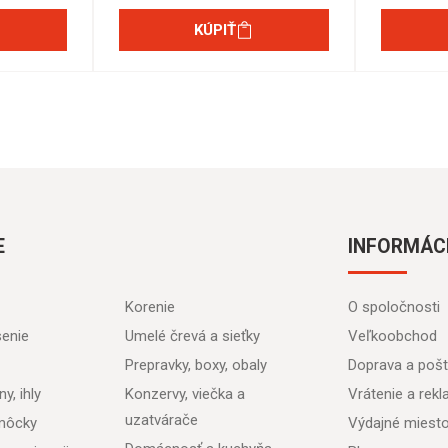
KÚPIŤ
E
INFORMÁC
Korenie
O spoločnosti
senie
Umelé črevá a sieťky
Veľkoobchod
Prepravky, boxy, obaly
Doprava a poš
y, ihly
Konzervy, viečka a
Vrátenie a rek
uzatvárače
môcky
Výdajné miest