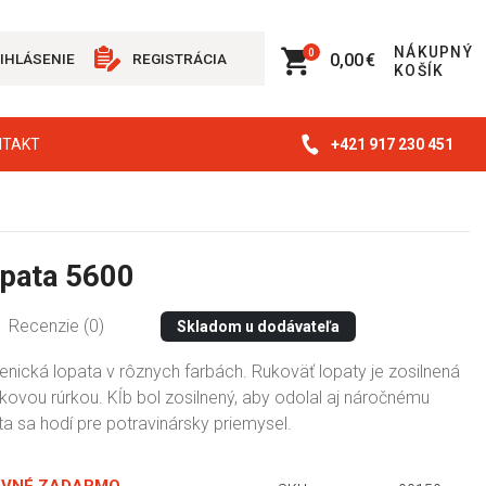
NÁKUPNÝ
0
0,00 €
IHLÁSENIE
REGISTRÁCIA
KOŠÍK
+421 917 230 451
NTAKT
opata 5600
Recenzie (0)
Skladom u dodávateľa
nická lopata v rôznych farbách. Rukoväť lopaty je zosilnená
íkovou rúrkou. Kĺb bol zosilnený, aby odolal aj náročnému
ta sa hodí pre potravinársky priemysel.