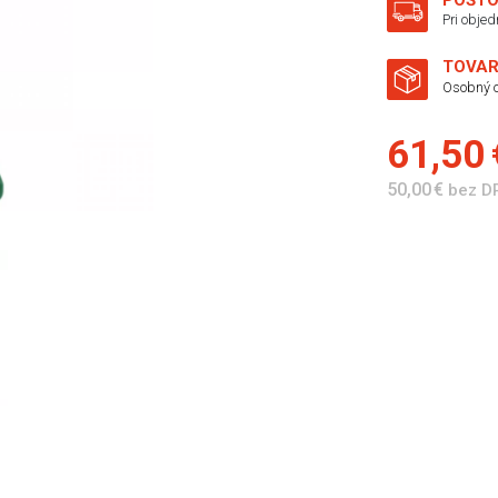
POŠTO
Pri obje
TOVAR
Osobný o
61,50
50,00 €
bez D