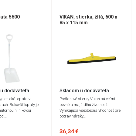
pata 5600
VIKAN, stierka, žltá, 600 x
85 x 115 mm
u dodávateľa
Skladom u dodávateľa
gienická lopata v
Podlahové stierky Vikan sú veľmi
bách. Rukoväť lopaty je
pevné a majú dlhú životnosť.
nútornou hliníkovou
Vynikajúca všeobecná vhodnosť pre
 bol…
potravinársky…
36,34 €