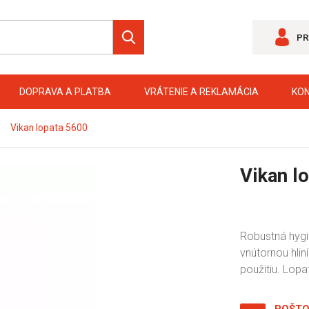
PR
DOPRAVA A PLATBA
VRÁTENIE A REKLAMÁCIA
KO
Vikan lopata 5600
Vikan l
Robustná hygie
vnútornou hlin
použitiu. Lopa