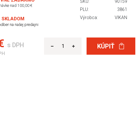
VNÉ ZADARMO
SKU:
90159
dnávke nad 100,00 €
PLU:
3861
Výrobca:
VIKAN
 SKLADOM
dber na našej predajni
 €
s DPH
KÚPIŤ
PH