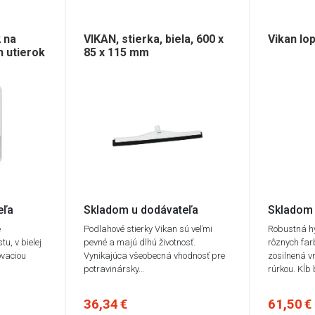
 na
VIKAN, stierka, biela, 600 x
Vikan lo
 utierok
85 x 115 mm
eľa
Skladom u dodávateľa
Skladom 
e
Podlahové stierky Vikan sú veľmi
Robustná hy
tu, v bielej
pevné a majú dlhú životnosť.
rôznych far
ovaciou
Vynikajúca všeobecná vhodnosť pre
zosilnená v
potravinársky…
rúrkou. Kĺb
36,34 €
61,50 €