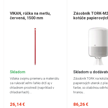
VIKAN, rúčka na metlu,
Zásobník TORK-M2
červená, 1500 mm
kotúče papierových
Skladom
Skladom u dodávat
Vďaka svojmu priemeru a materiálu
Zásobník TORK na kotúč
sa rukoväť veľmi ľahko drží aj v
papierových utierok z plas
chladnom prostredí (napríklad v
farbe, so stabilnou odtrh
chladiarňach).…
hranou…
26,14 €
86,26 €