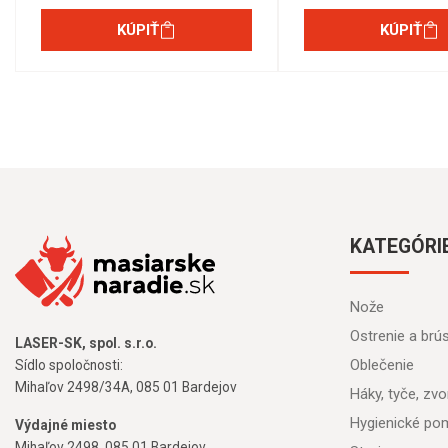
KÚPIŤ
KÚPIŤ
KATEGÓRI
Nože
Ostrenie a brú
LASER-SK, spol. s.r.o.
Oblečenie
Sídlo spoločnosti:
Mihaľov 2498/34A, 085 01 Bardejov
Háky, tyče, zvon
Hygienické po
Výdajné miesto
Mihaľov 2498, 085 01 Bardejov