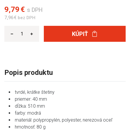
9,79 €
s DPH
7,96 €
bez DPH
KÚPIŤ
Popis produktu
tvrdé, krátke štetiny
priemer: 40 mm
dĺžka: 510 mm
farby: modrá
materiál: polypropylén, polyester, nerezová oceľ
hmotnosť: 80 g