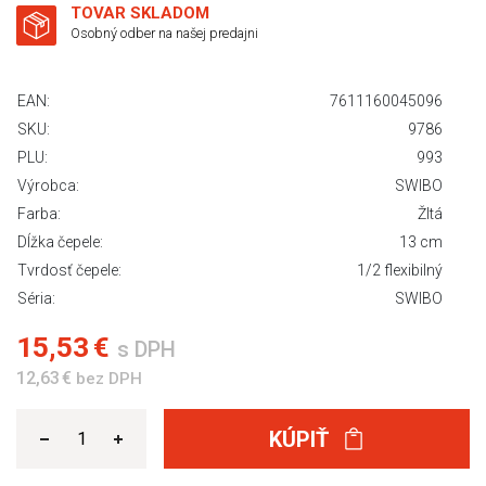
TOVAR SKLADOM
Osobný odber na našej predajni
EAN:
7611160045096
SKU:
9786
PLU:
993
Výrobca:
SWIBO
Farba:
Žltá
Dĺžka čepele:
13 cm
Tvrdosť čepele:
1/2 flexibilný
Séria:
SWIBO
15,53 €
s DPH
12,63 €
bez DPH
KÚPIŤ