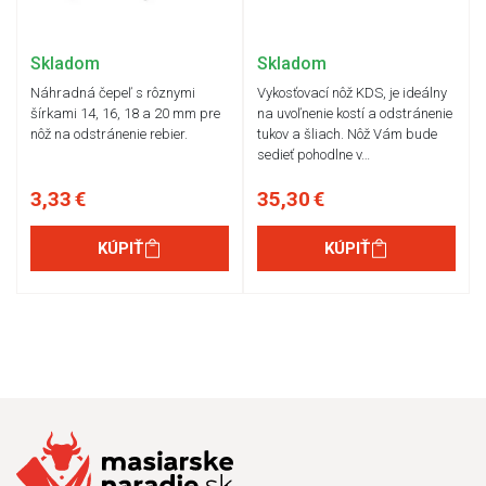
Skladom
Skladom
Náhradná čepeľ s rôznymi
Vykosťovací nôž KDS, je ideálny
šírkami 14, 16, 18 a 20 mm pre
na uvoľnenie kostí a odstránenie
nôž na odstránenie rebier.
tukov a šliach. Nôž Vám bude
sedieť pohodlne v…
3,33 €
35,30 €
KÚPIŤ
KÚPIŤ