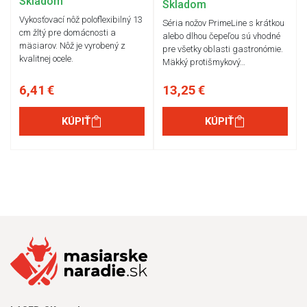
Skladom
Skladom
Vykosťovací nôž poloflexibilný 13
Séria nožov PrimeLine s krátkou
cm žltý pre domácnosti a
alebo dlhou čepeľou sú vhodné
mäsiarov. Nôž je vyrobený z
pre všetky oblasti gastronómie.
kvalitnej ocele.
Mäkký protišmykový…
6,41 €
13,25 €
KÚPIŤ
KÚPIŤ