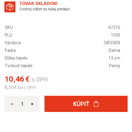
TOVAR SKLADOM
Osobný odber na našej predajni
SKU:
67215
PLU:
1035
Výrobca:
GIESSER
Farba:
Čierna
Dĺžka čepele:
13 cm
Tvrdosť čepele:
Pevný
10,46 €
s DPH
8,50 €
bez DPH
KÚPIŤ