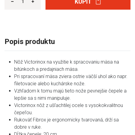
KÚPIŤ
Popis produktu
Nôž Victorinox na využitie k spracovaniu mäsa na
bitúnkoch a predajniach mäsa.
Pri spracovaní mäsa zviera ostrie väčší uhol ako napr.
filetovacie alebo kuchárske nože.
Vzhľadom k tomu majú tieto nože pevnejšie čepele a
lepšie sa s nimi manipuluje.
Victorinox nôž z ušľachtilej ocele s vysokokvalitnou
čepeľou.
Rukoväť Fibrox je ergonomicky tvarovaná, drží sa
dobre v ruke.
Dĺžka čepele: 20 cm