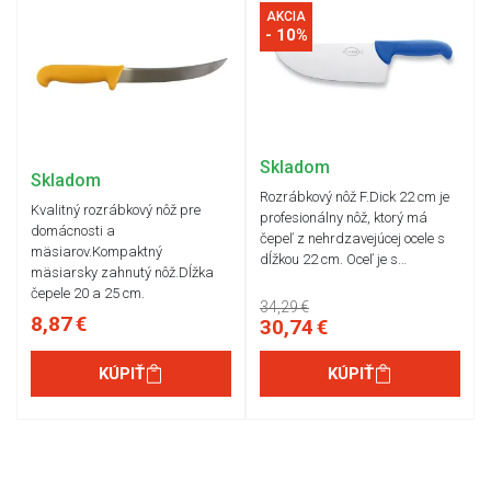
AKCIA
- 10%
Skladom
Skladom
Rozrábkový nôž F.Dick 22 cm je
Kvalitný rozrábkový nôž pre
profesionálny nôž, ktorý má
domácnosti a
čepeľ z nehrdzavejúcej ocele s
mäsiarov.Kompaktný
dĺžkou 22 cm. Oceľ je s…
mäsiarsky zahnutý nôž.Dĺžka
čepele 20 a 25 cm.
34,29 €
8,87 €
30,74 €
KÚPIŤ
KÚPIŤ