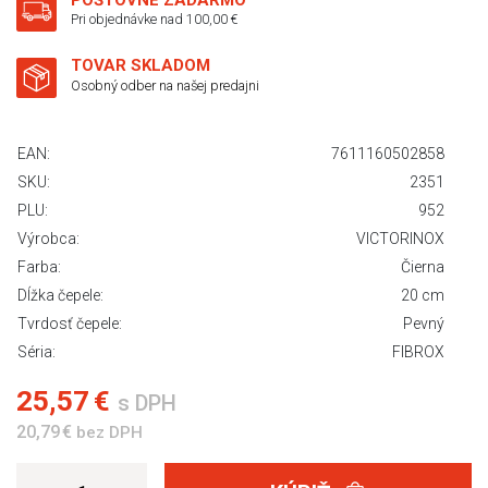
POŠTOVNÉ ZADARMO
Pri objednávke nad 100,00 €
TOVAR SKLADOM
Osobný odber na našej predajni
EAN:
7611160502858
SKU:
2351
PLU:
952
Výrobca:
VICTORINOX
Farba:
Čierna
Dĺžka čepele:
20 cm
Tvrdosť čepele:
Pevný
Séria:
FIBROX
25,57 €
s DPH
20,79 €
bez DPH