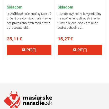
Skladom
Skladom
Rozrábkové nože značky Dick sú
Rozrábkový nôž Mikov je ideálny
určené pre domácich, ale hlavne
na uvoľnenie kostí, odstránenie
pre profesionálnych mäsiarov a
tukov a šliach. Nôž Vám bude
spracovateľské…
sedieť pohodlne v…
25,11 €
15,27 €
KÚPIŤ
KÚPIŤ