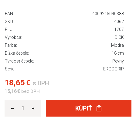
EAN:
4009215040388
SKU:
4062
PLU:
1707
Výrobca:
DICK
Farba:
Modrá
Dĺžka čepele:
18 cm
Tvrdosť čepele:
Pevný
Séria:
ERGOGRIP
18,65 €
s DPH
15,16 €
bez DPH
KÚPIŤ