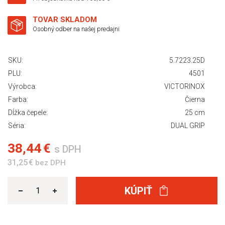
TOVAR SKLADOM
Osobný odber na našej predajni
SKU:
5.7223.25D
PLU:
4501
Výrobca:
VICTORINOX
Farba:
Čierna
Dĺžka čepele:
25 cm
Séria:
DUAL GRIP
38,44 €
s DPH
31,25 €
bez DPH
KÚPIŤ