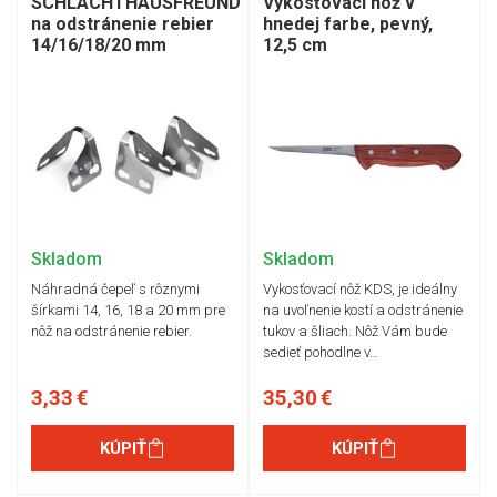
SCHLACHTHAUSFREUND
Vykosťovací nôž v
na odstránenie rebier
hnedej farbe, pevný,
14/16/18/20 mm
12,5 cm
Skladom
Skladom
Náhradná čepeľ s rôznymi
Vykosťovací nôž KDS, je ideálny
šírkami 14, 16, 18 a 20 mm pre
na uvoľnenie kostí a odstránenie
nôž na odstránenie rebier.
tukov a šliach. Nôž Vám bude
sedieť pohodlne v…
3,33 €
35,30 €
KÚPIŤ
KÚPIŤ