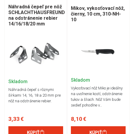
Náhradná čepeľ pre nôž
Mikov, vykosťovací nôž,
SCHLACHTHAUSFREUND
čierny, 10 cm, 310-NH-
na odstránenie rebier
10
14/16/18/20 mm
Skladom
Skladom
Vykosťovací nôž Miko je ideálny
Náhradná čepeľ s rôznymi
na uvoľnenie kostí, odstránenie
šírkami 14, 16, 18 a 20 mm pre
tukov a šliach. Nôž Vám bude
nôž na odstránenie rebier.
sedieť pohodlne v…
3,33 €
8,10 €
KÚPIŤ
KÚPIŤ