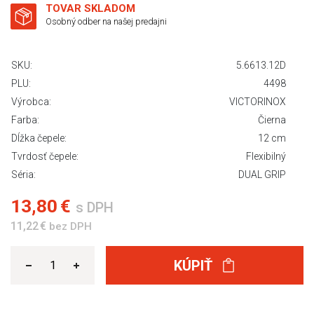
TOVAR SKLADOM
Osobný odber na našej predajni
SKU:
5.6613.12D
PLU:
4498
Výrobca:
VICTORINOX
Farba:
Čierna
Dĺžka čepele:
12 cm
Tvrdosť čepele:
Flexibilný
Séria:
DUAL GRIP
13,80 €
s DPH
11,22 €
bez DPH
KÚPIŤ