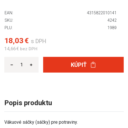
EAN:
4315822010141
SKU:
4242
PLU:
1989
18,03 €
s DPH
14,66 €
bez DPH
KÚPIŤ
Popis produktu
Vákuové sáčky (sáčky) pre potraviny.