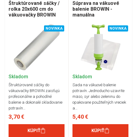
Štruktúrované sáčky /
Súprava na vákuové
rolka 20x600 cm do
balenie BROWIN -
vákuovačky BROWIN
manuálna
NOVINKA
NOVINKA
Skladom
Skladom
Štruktúrované sáčky do
Sada na vákuové balenie
vákuovačky BROWIN zaisťujú
potravín. Jednoducho uzavrite
profesionálne a pohodlné
mäso, syr alebo zeleninu do
balenie a dokonalé skladovanie
opakovane použiteľných vreciek
potravín…
a…
3,70 €
5,40 €
KÚPIŤ
KÚPIŤ