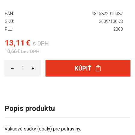
EAN:
4315822010387
SKU:
2609/100KS
PLU:
2003
13,11 €
s DPH
10,66 €
bez DPH
KÚPIŤ
Popis produktu
Vákuové sáčky (obaly) pre potraviny.