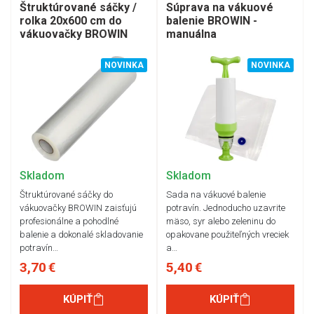
Štruktúrované sáčky /
Súprava na vákuové
rolka 20x600 cm do
balenie BROWIN -
vákuovačky BROWIN
manuálna
NOVINKA
NOVINKA
Skladom
Skladom
Štruktúrované sáčky do
Sada na vákuové balenie
vákuovačky BROWIN zaisťujú
potravín. Jednoducho uzavrite
profesionálne a pohodlné
mäso, syr alebo zeleninu do
balenie a dokonalé skladovanie
opakovane použiteľných vreciek
potravín…
a…
3,70 €
5,40 €
KÚPIŤ
KÚPIŤ