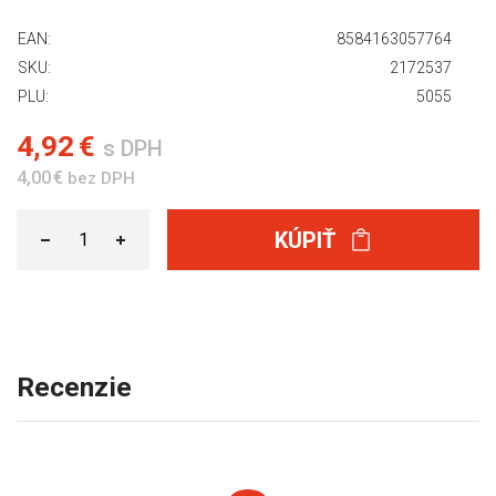
EAN:
8584163057764
SKU:
2172537
PLU:
5055
4,92 €
s DPH
4,00 €
bez DPH
KÚPIŤ
Recenzie