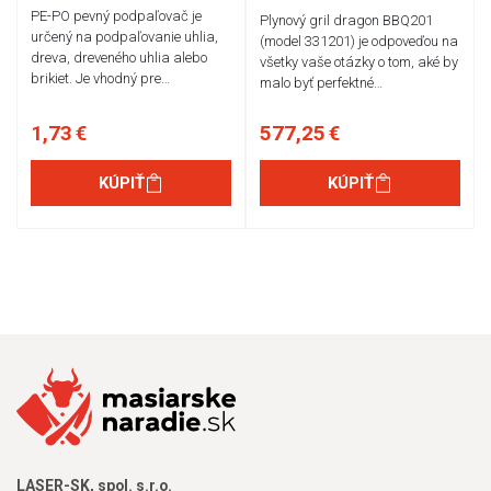
PE-PO pevný podpaľovač je
Plynový gril dragon BBQ201
určený na podpaľovanie uhlia,
(model 331201) je odpoveďou na
dreva, dreveného uhlia alebo
všetky vaše otázky o tom, aké by
brikiet. Je vhodný pre…
malo byť perfektné…
1,73 €
577,25 €
KÚPIŤ
KÚPIŤ
LASER-SK, spol. s.r.o.