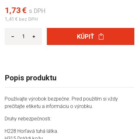
1,73 €
s DPH
1,41 €
bez DPH
KÚPIŤ
Popis produktu
Používajte výrobok bezpečne. Pred použitím si vždy
prečítajte etiketu a informáciu o výrobku.
Druhy nebezpečnosti:
H228 Horľavá tuhá látka.
H315 Dráždi kožu.