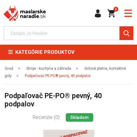
0
KATEGÓRIE PRODUKTOV
Úvod
Stroje - kuchyňa a záhrada
Grilové platne, kontaktné
grily
Podpaľovač PE-PO® pevný, 40 podpalov
Podpaľovač PE-PO® pevný, 40
podpalov
Recenzie (0)
Skladom