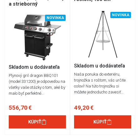
a strieborný
NOVINKA
NOVINKA
Skladom u dodávateľa
Skladom u dodávateľa
Naša ponuka do exteriéru,
Plynový gril dragon BBQ101
trojnožka s roštom, vás určite
(model 331200) je odpoveďou na
osloví! Na túto trojnožku si
všetky vaše otázky o tom, aké by
môžete jednoducho zavesiť…
malo byť perfektné…
556,70 €
49,20 €
KÚPIŤ
KÚPIŤ