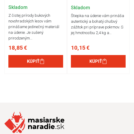
Skladom
Skladom
Z čistej prírody bukových
Štiepka na údenie vám prináša
novohradských lesov vám
autentický a bohatý chuťový
prinášame jedinečný materiál
zážitok pri príprave pokrmov. S
na údenie. Je sušený
jej hmotnosťou 2,4 kg a…
prirodzeným…
18,85 €
10,15 €
KÚPIŤ
KÚPIŤ