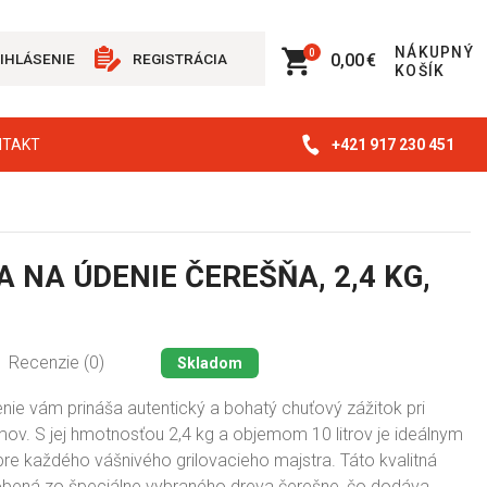
NÁKUPNÝ
0
0,00 €
IHLÁSENIE
REGISTRÁCIA
KOŠÍK
+421 917 230 451
NTAKT
A NA ÚDENIE ČEREŠŇA, 2,4 KG,
Recenzie (0)
Skladom
nie vám prináša autentický a bohatý chuťový zážitok pri
mov. S jej hmotnosťou 2,4 kg a objemom 10 litrov je ideálnym
re každého vášnivého grilovacieho majstra. Táto kvalitná
robená zo špeciálne vybraného dreva čerešne, čo dodáva