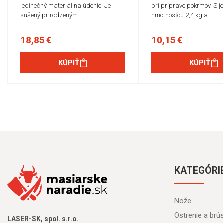
jedinečný materiál na údenie. Je
pri príprave pokrmov. S je
sušený prirodzeným…
hmotnosťou 2,4 kg a…
18,85 €
10,15 €
KÚPIŤ
KÚPIŤ
KATEGÓRI
Nože
Ostrenie a brú
LASER-SK, spol. s.r.o.