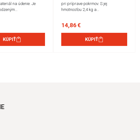
ateriál na údenie. Je
pri príprave pokrmov. S jej
rodzeným…
hmotnosťou 2,4 kg a…
14,86 €
KÚPIŤ
KÚPIŤ
IE