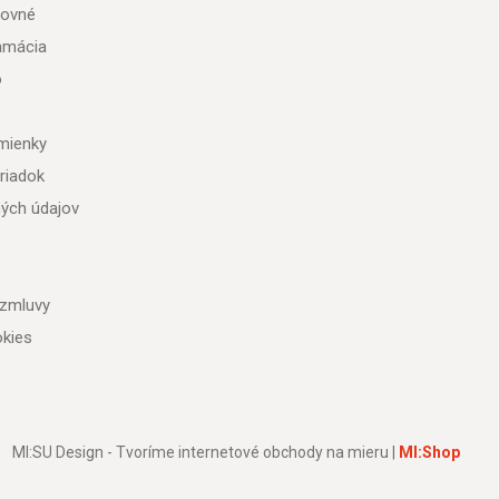
tovné
lamácia
o
mienky
riadok
ých údajov
 zmluvy
kies
MI:SU Design - Tvoríme internetové obchody na mieru |
MI:Shop