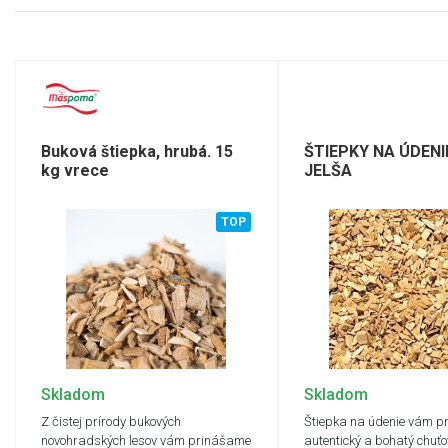
Buková štiepka, hrubá. 15
ŠTIEPKY NA ÚDENI
kg vrece
JELŠA
TOP
Skladom
Skladom
Z čistej prírody bukových
Štiepka na údenie vám p
novohradských lesov vám prinášame
autentický a bohatý chuťo