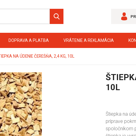
PR
DOPRAVA A PLATBA
VRÁTENIE A REKLAMÁCIA
KO
IEPKA NA ÚDENIE ČEREŠŇA, 2,4 KG, 10L
ŠTIEPK
10L
Štiepka na úde
príprave pokr
spoločníkom p
štiepka je vy