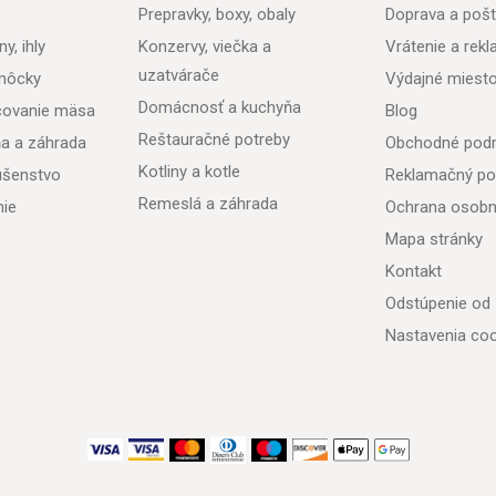
Prepravky, boxy, obaly
Doprava a poš
y, ihly
Konzervy, viečka a
Vrátenie a rek
uzatvárače
môcky
Výdajné miest
Domácnosť a kuchyňa
acovanie mäsa
Blog
Reštauračné potreby
ňa a záhrada
Obchodné pod
Kotliny a kotle
lušenstvo
Reklamačný po
Remeslá a záhrada
nie
Ochrana osobn
Mapa stránky
Kontakt
Odstúpenie od
Nastavenia coo