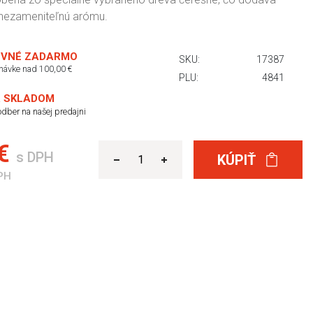
nezameniteľnú arómu.
VNÉ ZADARMO
SKU:
17387
dnávke nad 100,00 €
PLU:
4841
 SKLADOM
dber na našej predajni
 €
s DPH
KÚPIŤ
PH