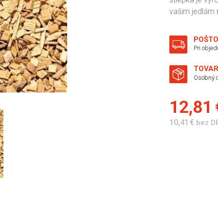
vašim jedlám 
POŠTO
Pri obje
TOVAR
Osobný o
12,81
10,41 €
bez D