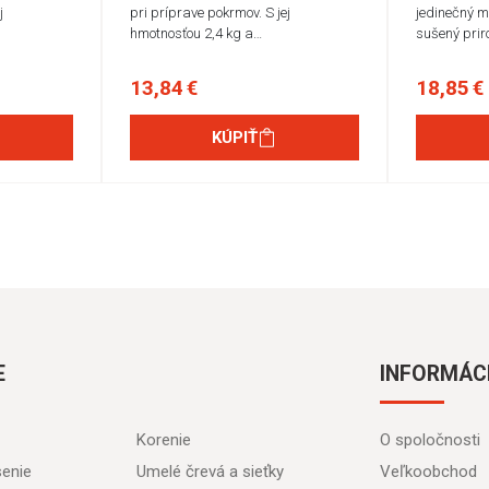
j
pri príprave pokrmov. S jej
jedinečný m
hmotnosťou 2,4 kg a…
sušený pri
13,84 €
18,85 €
KÚPIŤ
E
INFORMÁC
Korenie
O spoločnosti
senie
Umelé črevá a sieťky
Veľkoobchod