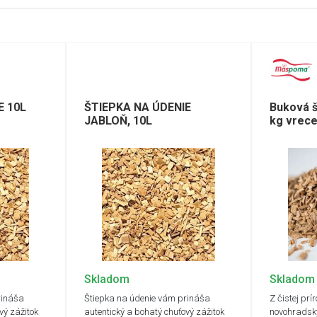
E 10L
ŠTIEPKA NA ÚDENIE
Buková š
JABLOŇ, 10L
kg vrec
Skladom
Skladom
rináša
Štiepka na údenie vám prináša
Z čistej pr
vý zážitok
autentický a bohatý chuťový zážitok
novohradsk