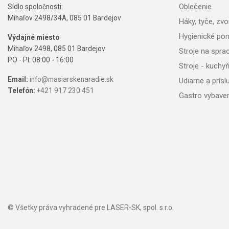
Oblečenie
Sídlo spoločnosti:
Mihaľov 2498/34A, 085 01 Bardejov
Háky, tyče, zvon
Hygienické po
Výdajné miesto
Mihaľov 2498, 085 01 Bardejov
Stroje na spr
PO - PI: 08:00 - 16:00
Stroje - kuchy
Email:
info@masiarskenaradie.sk
Udiarne a prís
Telefón:
+421 917 230 451
Gastro vybave
© Všetky práva vyhradené pre LASER-SK, spol. s.r.o.