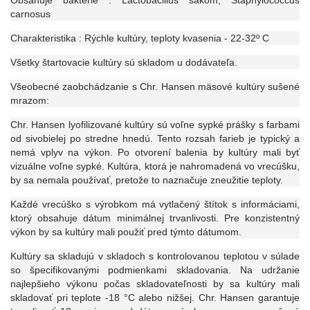
Obsahuje baktérie : Lactobacillus sakom, Staphylococcus
carnosus
Charakteristika :
Rýchle kultúry, teploty kvasenia
-
22-32º C
Všetky štartovacie kultúry sú skladom u dodávateľa.
Všeobecné zaobchádzanie s Chr. Hansen mäsové kultúry sušené
mrazom:
Chr. Hansen lyofilizované kultúry sú voľne sypké prášky s farbami
od sivobielej po stredne hnedú. Tento rozsah farieb je typický a
nemá vplyv na výkon. Po otvorení balenia by kultúry mali byť
vizuálne voľne sypké. Kultúra, ktorá je nahromadená vo vrecúšku,
by sa nemala používať, pretože to naznačuje zneužitie teploty.
Každé vrecúško s výrobkom má vytlačený štítok s informáciami,
ktorý obsahuje dátum minimálnej trvanlivosti. Pre konzistentný
výkon by sa kultúry mali použiť pred týmto dátumom.
Kultúry sa skladujú v skladoch s kontrolovanou teplotou v súlade
so špecifikovanými podmienkami skladovania. Na udržanie
najlepšieho výkonu počas skladovateľnosti by sa kultúry mali
skladovať pri teplote -18 °C alebo nižšej. Chr. Hansen garantuje