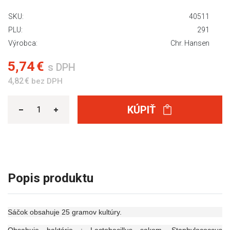
SKU:
40511
PLU:
291
Výrobca:
Chr. Hansen
5,74 €
s DPH
4,82 €
bez DPH
KÚPIŤ
Popis produktu
Sáčok obsahuje 25 gramov kultúry.