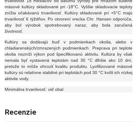
trvanlivosť 18 mesiacov od dátumu výroby pre mrazom sušené
mäsové kultúry skladované pri -18°C. Vyššie skladovacie teploty
znížia očakávanú trvanlivosť. Kultúry skladované pri +5°C majú
trvanlivosť 6 týždňov. Po otvorení vrecka Chr. Hansen odporúča,
aby bol výrobok spotrebovaný naraz, aby bola zaručená
životnosť.
Kultúry sa dodávajú buď v podmienkach okolia, alebo v
chladiarenských/zmrazených podmienkach. Preprava pri teplote
okolia nezníži výkon pod špecifikovanú aktivitu. Kultúra by však
nemala byť vystavená teplotám nad 30 °C dlhšie ako 10 dní,
pretože to môže ohroziť kvalitu produktu. Lyofilizované mäsové
kultúry sú relatívne stabilné pri teplotách pod 30 °C kvôli ich nízkej
aktivite vody.
Minimálna trvanlivosť: viď obal
Recenzie