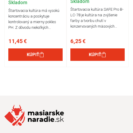
Skladom
Skladom
Štartovacia kultúra SAFE Pro B-
Štartovacia kultúra má vysokú
LC-78 je kultúra na zvýšenie
koncentráciu a poskytuje
farby a tvorbu chutí v
kontrolovaný a mierny pokles
konzervovaných mäsových…
PH. Z dôvodu niekoľkých…
11,45 €
6,25 €
KÚPIŤ
KÚPIŤ